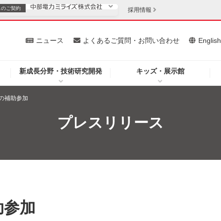
スの
ご契約
採用情報
いて
ニュース
よくあるご質問・お問い合わせ
Englis
新成長分野・技術研究開発
キッズ・展示館
お客さま
安定供給
法人のお客さま
の補助参加
・低コスト化
企業情報
プレスリリース
を開きます）
（新しいウィンドウを開きます）
質問・お問い合わせ
助参加