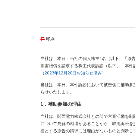
（新しいウィンドウを開きます）
（新
ニュース
よくあるご質問・お問い合わせ
印刷
当社は、本日、当社の個人株主4名（以下、「原
損害賠償を請求する株主代表訴訟（以下、「本件
（
2023年12月26日お知らせ済み
）
当社は、本日、本件訴訟において被告側に補助参
らせいたします。
1．補助参加の理由
当社は、関西電力株式会社との間で営業活動を制
について見解の相違があることから、取消訴訟を
提とする原告の請求には理由がないものと判断し