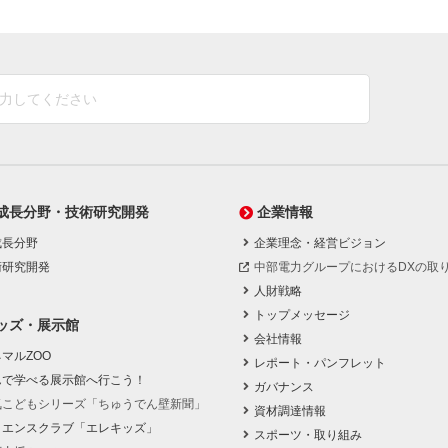
成長分野・技術研究開発
企業情報
成長分野
企業理念・経営ビジョン
術研究開発
中部電力グループにおけるDXの取
人財戦略
トップメッセージ
ッズ・展示館
会社情報
マルZOO
レポート・パンフレット
んで学べる展示館へ行こう！
ガバナンス
気こどもシリーズ「ちゅうでん壁新聞」
資材調達情報
イエンスクラブ「エレキッズ」
スポーツ・取り組み