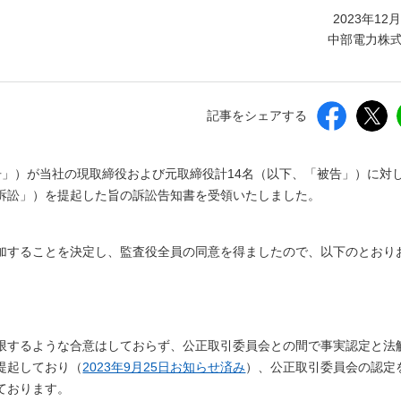
しいウィンドウを開きます）
2023年12
中部電力株
記事をシェアする
告」）が当社の現取締役および元取締役計14名（以下、「被告」）に対
訴訟」）を提起した旨の訴訟告知書を受領いたしました。
加することを決定し、監査役全員の同意を得ましたので、以下のとおり
限するような合意はしておらず、公正取引委員会との間で事実認定と法
提起しており（
2023年9月25日お知らせ済み
）、公正取引委員会の認定
ております。