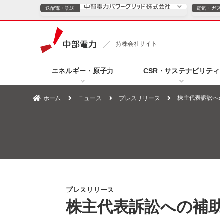
送配電・託送
電気・ガ
送配電・託送につ
持株会社サイト
電気・ガスのご契約
エネルギー・原子力
CSR・サステナビリティ
TOPページへ
TOPページへ
ご案内
個人の
株主代表訴訟へ
ホーム
ニュース
プレスリリース
サービス・ソリューション
企業情報
効率化
（新しいウィンドウを開きます）
（新しいウィンドウ
プレスリリース
お知らせ
よくあるご
プレスリリース
株主代表訴訟への補