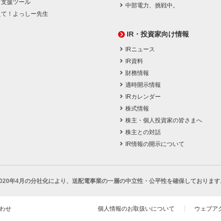
育支援ツール
中部電力、挑戦中。
えて！よっしー先生
IR・投資家向け情報
IRニュース
IR資料
財務情報
適時開示情報
IRカレンダー
株式情報
株主・個人投資家の皆さまへ
株主との対話
IR情報の開示について
2020年4月の分社化により、
送配電事業の一層の中立性・公平性を確保しております
わせ
個人情報のお取扱いについて
ウェブア