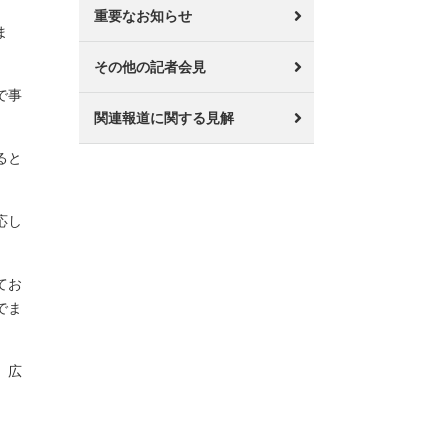
重要なお知らせ
ま
その他の記者会見
で事
関連報道に関する見解
ると
応し
てお
でま
、広