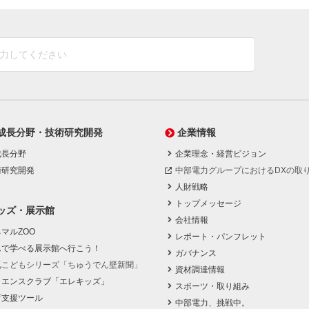
成長分野・技術研究開発
企業情報
成長分野
企業理念・経営ビジョン
術研究開発
中部電力グループにおけるDXの取
人財戦略
トップメッセージ
ッズ・展示館
会社情報
マルZOO
レポート・パンフレット
んで学べる展示館へ行こう！
ガバナンス
気こどもシリーズ「ちゅうでん壁新聞」
資材調達情報
イエンスクラブ「エレキッズ」
スポーツ・取り組み
育支援ツール
中部電力、挑戦中。