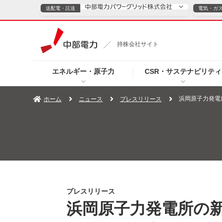
送配電・託送
電気・ガ
送配電・託送につ
持株会社サイト
電気・ガスのご契約
エネルギー・原子力
CSR・サステナビリティ
TOPページへ
TOPページへ
ご案内
個人の
浜岡原子力発電
ホーム
ニュース
プレスリリース
サービス・ソリューション
企業情報
効率化
（新しいウィンドウを開きます）
（新しいウィンドウ
プレスリリース
お知らせ
よくあるご
プレスリリース
浜岡原子力発電所の