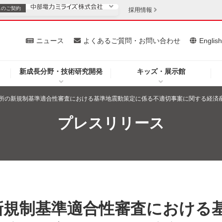
スの
ご契約
採用情報
いて
ニュース
よくあるご質問・お問い合わせ
Englis
新成長分野・技術研究開発
キッズ・展示館
お客さま
安定供給
法人のお客さま
所の新規制基準適合性審査における基準地震動策定に係る不適切事案に関する経済
・低コスト化
企業情報
プレスリリース
を開きます）
（新しいウィンドウを開きます）
質問・お問い合わせ
新規制基準適合性審査における