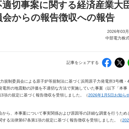
しいウィンドウを開きます）
不適切事案に関する経済産業大
員会からの報告徴収への報告
2026年03
中部電力株
記事をシェアする
原子力規制委員会による原子炉等規制法に基づく浜岡原子力発電所3号機・
発電所の地震動の評価を不適切な方法で実施していた事案（以下「本事
第3項の規定に基づく報告徴収を受領しました。（
2026年1月5日お知ら
委員会から、本事案について事実関係および原因等の詳細な調査を行うため
関する法律第67条第1項の規定に基づく報告徴収を受領しました。（
20