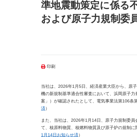
（新しいウィンドウを開きます）
（新
ニュース
準地震動策定に係る
よくあるご質問・お問い合わせ
および原子力規制委
印刷
当社は、2026年1月5日、経済産業大臣から、
機の新規制基準適合性審査において、浜岡原子力
案」）が確認されたとして、電気事業法第106条
済
）
また、当社は、2026年1月14日、原子力規制
て、核原料物質、核燃料物質及び原子炉の規制に
1月14日お知らせ済
）