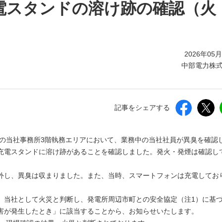
しいウィンドウを開きます）
電スタンドの溶け跡の確認（火
2026年05
中部電力株
記事をシェアする
電所内の当社事務所3階執務エリアにおいて、業務中の当社社員が異臭を確認
充電スタンドに溶け跡があることを確認しました。発火・発煙は確認し
外し、異臭は収まりました。また、当時、スマートフォンは充電してお
8分、当社として火災と判断し、発電所周辺市町との安全協定（注1）に基
害が発生したとき」に該当することから、お知らせいたします。