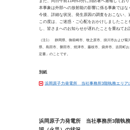
また、同日午前11時53分に消防署へ通報してお
本事象は外部への放射能の影響に係る事象ではな
今後、詳細な状況、発生原因の調査をおこない、
この度は、ご迷惑・ご心配をおかけしましたこと
し、皆さまへのお知らせが遅れたことを重ねてお
（注1） 静岡県、御前崎市、牧之原市、掛川市および菊
県、島田市、磐田市、焼津市、藤枝市、袋井市、吉田町お
定書」のことです。
別紙
浜岡原子力発電所 当社事務所3階執務エリア
浜岡原子力発電所 当社事務所3階執
認（火災）の状況