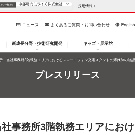
スの
ご契約
採用情報
いて
ニュース
よくあるご質問・お問い合わせ
Englis
新成長分野・技術研究開発
キッズ・展示館
お客さま
安定供給
法人のお客さま
所 当社事務所3階執務エリアにおけるスマートフォン充電スタンドの溶け跡の確
・低コスト化
企業情報
プレスリリース
を開きます）
（新しいウィンドウを開きます）
質問・お問い合わせ
当社事務所3階執務エリアにおけ