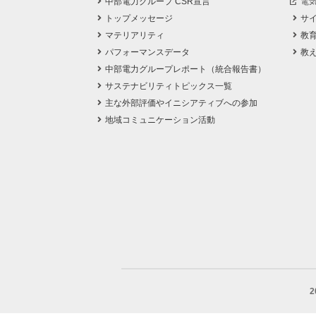
中部電力グループ CSR宣言
電
トップメッセージ
サ
マテリアリティ
教
パフォーマンスデータ
教
中部電力グループレポート（統合報告書）
サステナビリティトピックス一覧
主な外部評価やイニシアティブへの参加
地域コミュニケーション活動