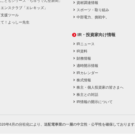
気こどもシリーズ「ちゅうでん壁新聞」
資材調達情報
イエンスクラブ「エレキッズ」
スポーツ・取り組み
育支援ツール
中部電力、挑戦中。
えて！よっしー先生
IR・投資家向け情報
IRニュース
IR資料
財務情報
適時開示情報
IRカレンダー
株式情報
株主・個人投資家の皆さまへ
株主との対話
IR情報の開示について
2020年4月の分社化により、
送配電事業の一層の中立性・公平性を確保しております