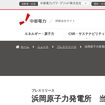
送配電・託送
電気・ガ
送配電・託送につ
持株会社サイト
電気・ガスのご契約
エネルギー・原子力
CSR・サステナビリティ
TOPページへ
TOPページへ
ご案内
個人の
浜岡原子力発電
ホーム
ニュース
プレスリリース
サービス・ソリューション
企業情報
効率化
（新しいウィンドウを開きます）
（新しいウィンドウ
プレスリリース
お知らせ
よくあるご
プレスリリース
浜岡原子力発電所 