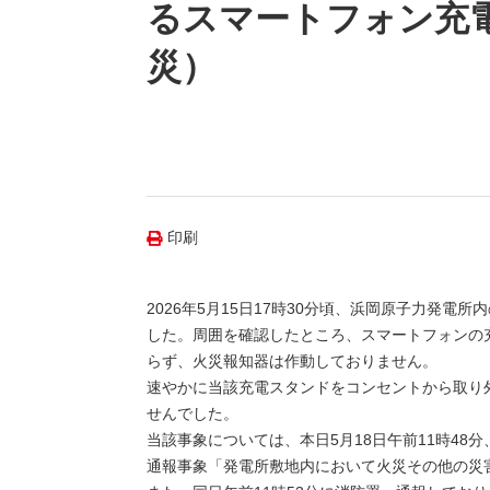
（新しいウィンドウを開きます）
（新
ニュース
るスマートフォン充
よくあるご質問・お問い合わせ
災）
印刷
2026年5月15日17時30分頃、浜岡原子力発
した。周囲を確認したところ、スマートフォンの
らず、火災報知器は作動しておりません。
速やかに当該充電スタンドをコンセントから取り
せんでした。
当該事象については、本日5月18日午前11時4
通報事象「発電所敷地内において火災その他の災