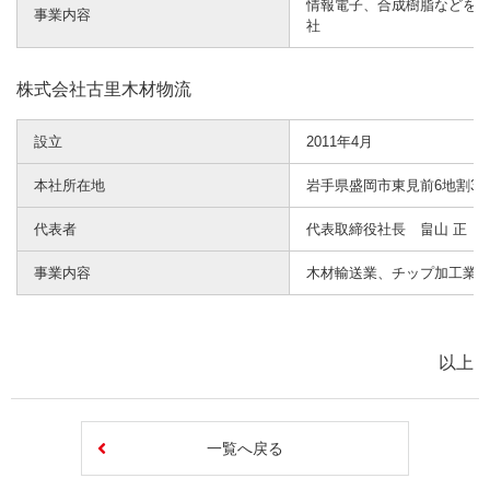
情報電子、合成樹脂などを主
事業内容
社
株式会社古里木材物流
設立
2011年4月
本社所在地
岩手県盛岡市東見前6地割37
代表者
代表取締役社長 畠山 正
事業内容
木材輸送業、チップ加工業
以上
一覧へ戻る