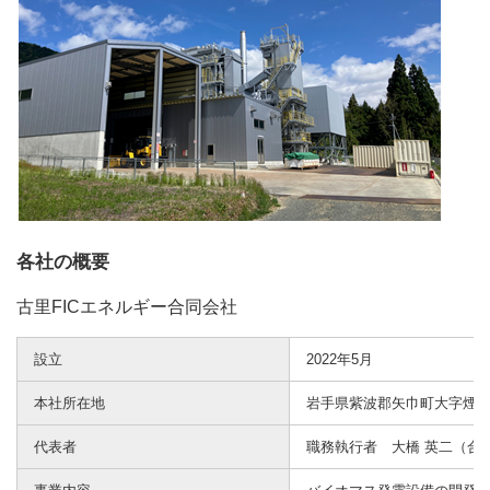
各社の概要
古里FICエネルギー合同会社
設立
2022年5月
本社所在地
岩手県紫波郡矢巾町大字煙山第
代表者
職務執行者 大橋 英二（合同