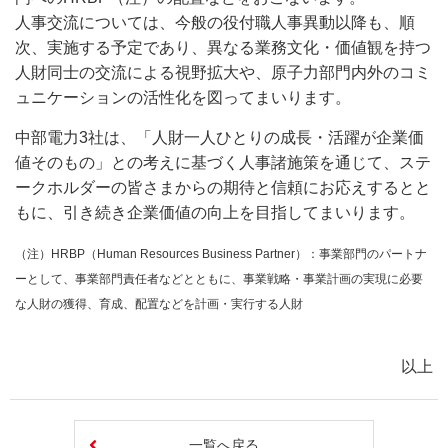
人事交流については、今般の役付職人事異動以降も、順
次、実施する予定であり、異なる業務文化・価値観を持つ
人財同士の交流による視野拡大や、原子力部門内外のコミ
ュニケーションの活性化を図ってまいります。
中部電力3社は、「人財一人ひとりの成長・活躍が企業価
値そのもの」との考えに基づく人事諸施策を通じて、ステ
ークホルダーの皆さまからの期待と信頼にお応えするとと
もに、引き続き企業価値の向上を目指してまいります。
（注）HRBP（Human Resources Business Partner）：事業部門のパートナ
ーとして、事業部門責任者などとともに、事業戦略・事業計画の実現に必要
な人財の獲得、育成、配置などを計画・実行する人財
以上
一覧へ戻る