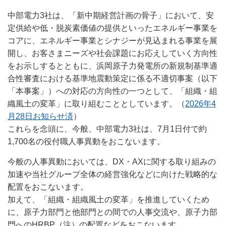
中部電力3社は、「新中期経営計画の骨子」において、安
定供給や低・脱炭素価値の提供といったエネルギー事業を
コアに、エネルギー事業とシナジーが見込まれる事業を展
開し、お客さまニーズや社会課題にお応えしていく方向性
をお示しするとともに、浜岡原子力発電所の新規制基準適
合性審査における基準地震動策定に係る不適切事案（以下
「本事案」）への対応の方向性の一つとして、「組織・組
織風土の変革」に取り組むこととしています。（
2026年4
月28日お知らせ済
）
これらを念頭に、今般、中部電力3社は、7月1日付で約
1,700名の役付職人事異動をおこないます。
今般の人事異動においては、DX・AXに関する取り組みの
加速や当社グループ全体の経営強化などに向けた戦略的な
配置をおこないます。
加えて、「組織・組織風土の変革」を推進していくため
に、原子力部門と他部門との間での人事交流や、原子力部
門へのHRBP（注）の配置などをおこないます。