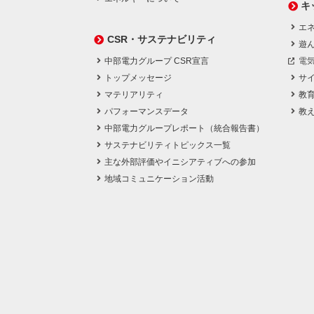
キ
エネ
CSR・サステナビリティ
遊
中部電力グループ CSR宣言
電
トップメッセージ
サ
マテリアリティ
教
パフォーマンスデータ
教
中部電力グループレポート（統合報告書）
サステナビリティトピックス一覧
主な外部評価やイニシアティブへの参加
地域コミュニケーション活動