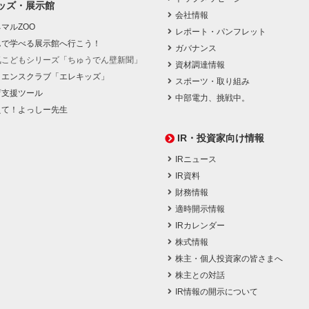
ッズ・展示館
会社情報
マルZOO
レポート・パンフレット
んで学べる展示館へ行こう！
ガバナンス
気こどもシリーズ「ちゅうでん壁新聞」
資材調達情報
イエンスクラブ「エレキッズ」
スポーツ・取り組み
育支援ツール
中部電力、挑戦中。
えて！よっしー先生
IR・投資家向け情報
IRニュース
IR資料
財務情報
適時開示情報
IRカレンダー
株式情報
株主・個人投資家の皆さまへ
株主との対話
IR情報の開示について