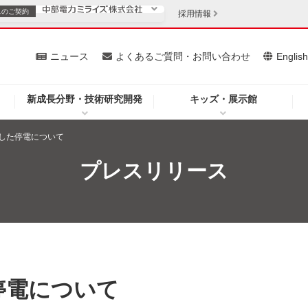
スの
ご契約
採用情報
いて
ニュース
よくあるご質問・お問い合わせ
Englis
新成長分野・技術研究開発
キッズ・展示館
お客さま
安定供給
法人のお客さま
した停電について
・低コスト化
企業情報
プレスリリース
を開きます）
（新しいウィンドウを開きます）
質問・お問い合わせ
停電について