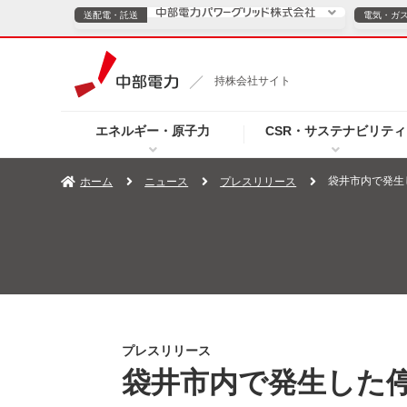
送配電・託送
電気・ガ
送配電・託送につ
持株会社サイト
電気・ガスのご契約
エネルギー・原子力
CSR・サステナビリティ
TOPページへ
TOPページへ
ご案内
個人の
袋井市内で発生
ホーム
ニュース
プレスリリース
サービス・ソリューション
企業情報
効率化
（新しいウィンドウを開きます）
（新しいウィンドウ
プレスリリース
お知らせ
よくあるご
プレスリリース
袋井市内で発生した