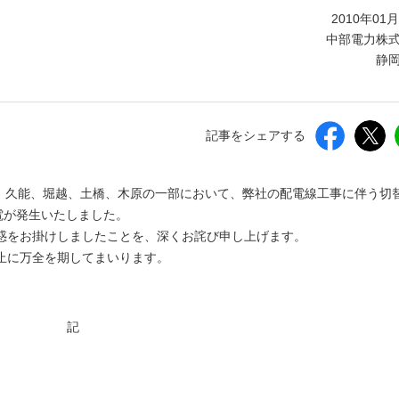
しいウィンドウを開きます）
2010年01
中部電力株
静
記事をシェアする
井、久能、堀越、土橋、木原の一部において、弊社の配電線工事に伴う切
電が発生いたしました。
惑をお掛けしましたことを、深くお詫び申し上げます。
止に万全を期してまいります。
記