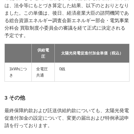
は、法令等にもとづき算定した結果、以下のとおりとなり
ました。この単価は、後日、経済産業大臣の諮問機関であ
る総合資源エネルギー調査会新エネルギー部会・電気事業
分科会 買取制度小委員会の審議を経て正式に決定される
予定です。
供給電
太陽光発電促進付加金単価（税込）
圧
1kWhにつ
全電圧
0銭
き
共通
3 その他
最終保障約款および託送供給約款についても、太陽光発電
促進付加金の設定について、変更の届出および特例承認申
請を行っております。