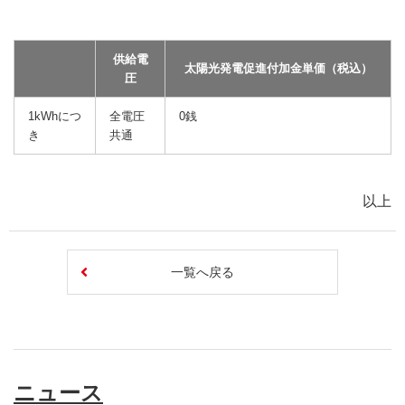
供給電
太陽光発電促進付加金単価（税込）
圧
1kWhにつ
全電圧
0銭
き
共通
以上
一覧へ戻る
ニュース