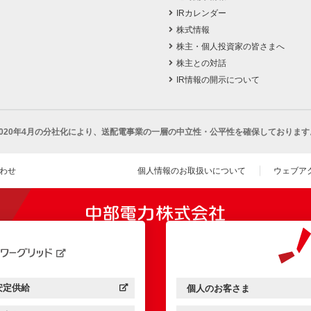
IRカレンダー
株式情報
株主・個人投資家の皆さまへ
株主との対話
IR情報の開示について
2020年4月の分社化により、
送配電事業の一層の中立性・公平性を確保しております
わせ
個人情報のお取扱いについて
ウェブア
（新し
開きます）
安定供給
個人のお客さま
中部電力パワーグリッド：
（新しいウィンドウを開きます）
中部電力ミライズ：
（新しいウィンドウを開きま