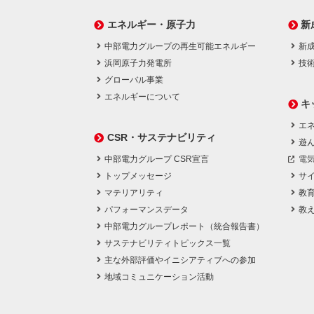
エネルギー・原子力
新
中部電力グループの再生可能エネルギー
新
浜岡原子力発電所
技
グローバル事業
エネルギーについて
キ
エネ
CSR・サステナビリティ
遊
中部電力グループ CSR宣言
電
トップメッセージ
サ
マテリアリティ
教
パフォーマンスデータ
教
中部電力グループレポート（統合報告書）
サステナビリティトピックス一覧
主な外部評価やイニシアティブへの参加
地域コミュニケーション活動