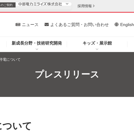
スの
ご契約
採用情報
いて
ニュース
よくあるご質問・お問い合わせ
Englis
新成長分野・技術研究開発
キッズ・展示館
お客さま
安定供給
法人のお客さま
停電について
・低コスト化
企業情報
プレスリリース
を開きます）
（新しいウィンドウを開きます）
質問・お問い合わせ
について