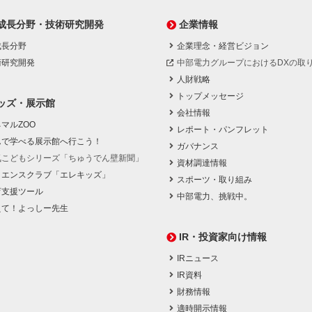
成長分野・技術研究開発
企業情報
成長分野
企業理念・経営ビジョン
術研究開発
中部電力グループにおけるDXの取
人財戦略
トップメッセージ
ッズ・展示館
会社情報
マルZOO
レポート・パンフレット
んで学べる展示館へ行こう！
ガバナンス
気こどもシリーズ「ちゅうでん壁新聞」
資材調達情報
イエンスクラブ「エレキッズ」
スポーツ・取り組み
育支援ツール
中部電力、挑戦中。
えて！よっしー先生
IR・投資家向け情報
IRニュース
IR資料
財務情報
適時開示情報