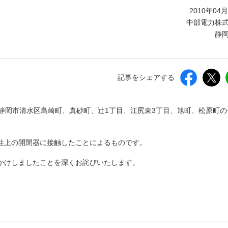
しいウィンドウを開きます）
2010年04
中部電力株
静
記事をシェアする
間、静岡市清水区島崎町、真砂町、辻1丁目、江尻東3丁目、旭町、松原町
柱上の開閉器に接触したことによるものです。
かけしましたことを深くお詫びいたします。