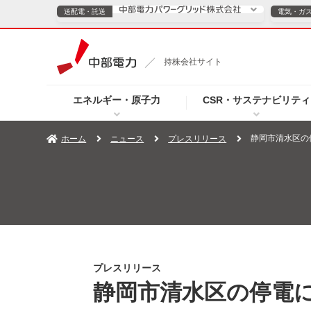
送配電・託送
電気・ガ
送配電・託送につ
持株会社サイト
電気・ガスのご契約
エネルギー・原子力
CSR・サステナビリティ
TOPページへ
TOPページへ
ご案内
個人の
静岡市清水区の
ホーム
ニュース
プレスリリース
サービス・ソリューション
企業情報
効率化
（新しいウィンドウを開きます）
（新しいウィンドウ
プレスリリース
お知らせ
よくあるご
プレスリリース
静岡市清水区の停電