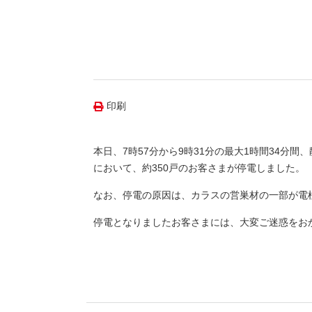
（新しいウィンドウを開きます）
（新
ニュース
よくあるご質問・お問い合わせ
印刷
本日、7時57分から9時31分の最大1時間34分
において、約350戸のお客さまが停電しました。
なお、停電の原因は、カラスの営巣材の一部が電
停電となりましたお客さまには、大変ご迷惑をお