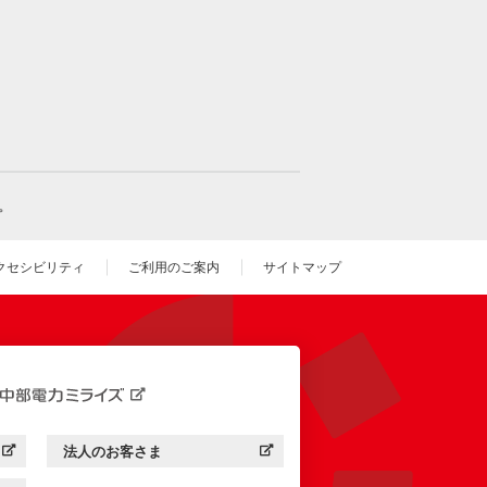
。
クセシビリティ
ご利用のご案内
サイトマップ
いウィンドウを開きます）
法人のお客さま
す）
中部電力ミライズ：
（新しいウィンドウを開きます）