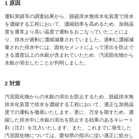
1 原因
運転実績等の調査結果から、脱硫排水無排水化装置で排水
を濃縮する工程において、濃縮効率を高めるため、加熱温
度を通常より高い温度で運転をおこなっていたことによ
り、排水が過剰に濃縮減量されていました。過剰に濃縮減
量された排水中には、固化セメントによって溶出を防止で
きる濃度以上の水銀が含まれていたため、汚泥固化物から
水銀が溶出したことが判明しました。
2 対策
汚泥固化物からの水銀の溶出を防止するため、脱硫排水無
排水化装置で排水を濃縮する工程において、適正な加熱温
度での運転を徹底いたします。更に、万全を期すため、濃
縮した排水中に水銀の溶出を防止する効果のあるキレート
剤（注2）を注入いたします。また、これまでに発生した
汚泥固化物については、愛知県の指示に従い適正に処分し