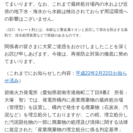
てまいります。なお、これまで最終処分場内の水および近
傍の地下水・海水から水銀は検出されておらず周辺環境へ
の影響はございません。
（注2）キレート剤とは、水銀など重金属イオンと反応して溶出を防止する薬
剤で、排水処理装置などで実績のあるものです。
関係者の皆さまに大変ご迷惑をおかけしましたことを深く
お詫び申しあげます。今後は、再発防止対策の徹底に努め
てまいります。
（これまでにお知らせした内容：
平成22年2月22日お知ら
せ済み
）
碧南火力発電所（愛知県碧南市港南町二丁目8番2 所長：
大塚 智）では、発電所構内に産業廃棄物の最終処分場
（管理型）を設置し、構内で発生する廃棄物（石炭灰、汚
泥など）を埋立処分しておりますが、この程、埋立処分し
た汚泥固化物の一部に廃棄物の処理及び清掃に関する法律
に規定された「産業廃棄物の埋立処分に係る判定基準」