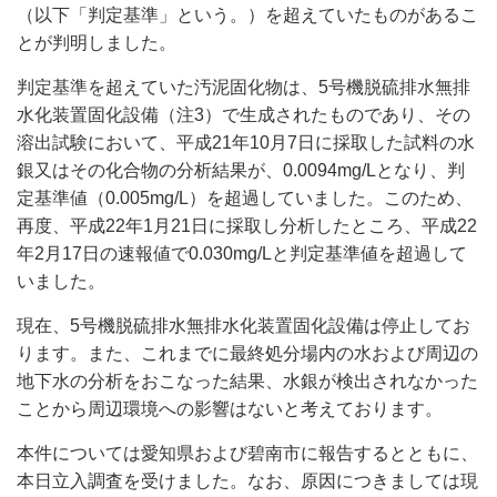
（以下「判定基準」という。）を超えていたものがあるこ
とが判明しました。
判定基準を超えていた汚泥固化物は、5号機脱硫排水無排
水化装置固化設備（注3）で生成されたものであり、その
溶出試験において、平成21年10月7日に採取した試料の水
銀又はその化合物の分析結果が、0.0094mg/Lとなり、判
定基準値（0.005mg/L）を超過していました。このため、
再度、平成22年1月21日に採取し分析したところ、平成22
年2月17日の速報値で0.030mg/Lと判定基準値を超過して
いました。
現在、5号機脱硫排水無排水化装置固化設備は停止してお
ります。また、これまでに最終処分場内の水および周辺の
地下水の分析をおこなった結果、水銀が検出されなかった
ことから周辺環境への影響はないと考えております。
本件については愛知県および碧南市に報告するとともに、
本日立入調査を受けました。なお、原因につきましては現