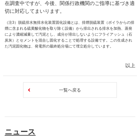
在調査中ですが、今後、関係行政機関のご指導に基づき適
切に対応してまいります。
（注3）脱硫排水無排水化装置固化設備とは、排煙脱硫装置（ボイラからの排
煙に含まれる硫黄酸化物を取り除く設備）から排出される排水を加熱、蒸発
により濃縮減量して汚泥とし、成分が溶出しないようにフライアッシュ（石
炭灰）とセメントを混合し固化することで処理する設備です。この生成され
た汚泥固化物は、発電所の最終処分場にて埋立処分しています。
以上
一覧へ戻る
ニュース