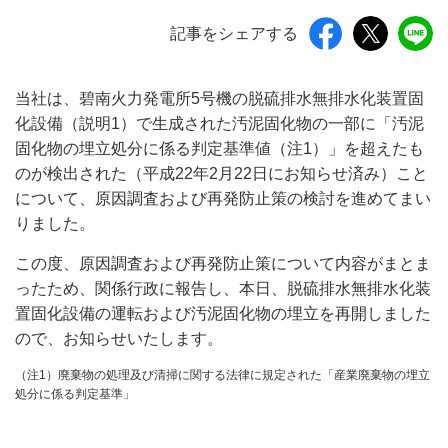
記事をシェアする
当社は、碧南火力発電所5号機の脱硫排水無排水化装置固
化設備（説明1）で生成された汚泥固化物の一部に「汚泥
固化物の埋立処分に係る判定基準値（注1）」を超えたも
のが検出された（平成22年2月22日にお知らせ済み）こと
について、原因調査および再発防止策の検討を進めてまい
りました。
この度、原因調査および再発防止策について内容がまとま
ったため、関係行政に報告し、本日、脱硫排水無排水化装
置固化設備の運転および汚泥固化物の埋立を再開しました
ので、お知らせいたします。
（注1）廃棄物の処理及び清掃に関する法律に規定された「産業廃棄物の埋立
処分に係る判定基準」