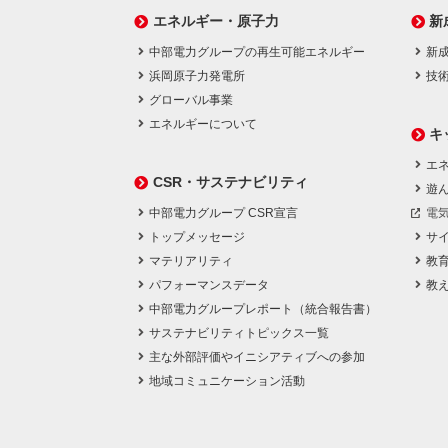
エネルギー・原子力
新
中部電力グループの再生可能エネルギー
新
浜岡原子力発電所
技
グローバル事業
エネルギーについて
キ
エネ
CSR・サステナビリティ
遊
中部電力グループ CSR宣言
電
トップメッセージ
サ
マテリアリティ
教
パフォーマンスデータ
教
中部電力グループレポート（統合報告書）
サステナビリティトピックス一覧
主な外部評価やイニシアティブへの参加
地域コミュニケーション活動