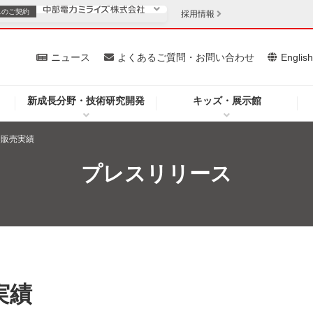
スの
ご契約
採用情報
いて
ニュース
よくあるご質問・お問い合わせ
Englis
新成長分野・技術研究開発
キッズ・展示館
お客さま
安定供給
法人のお客さま
力販売実績
・低コスト化
企業情報
プレスリリース
を開きます）
（新しいウィンドウを開きます）
質問・お問い合わせ
実績