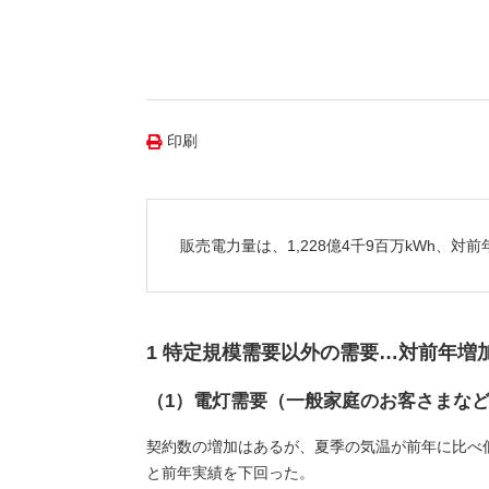
（新しいウィンドウを開きます）
（新
ニュース
よくあるご質問・お問い合わせ
印刷
販売電力量は、1,228億4千9百万kWh、対
1 特定規模需要以外の需要…対前年増
（1）電灯需要（一般家庭のお客さまな
契約数の増加はあるが、夏季の気温が前年に比べ
と前年実績を下回った。