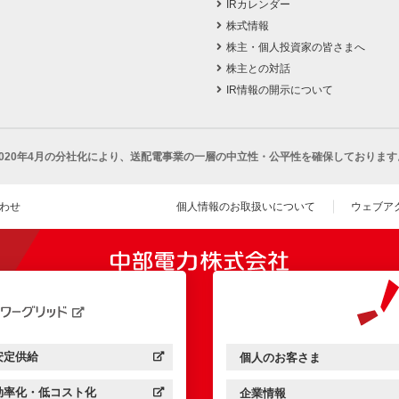
IRカレンダー
株式情報
株主・個人投資家の皆さまへ
株主との対話
IR情報の開示について
2020年4月の分社化により、
送配電事業の一層の中立性・公平性を確保しております
わせ
個人情報のお取扱いについて
ウェブア
（新し
開きます）
安定供給
個人のお客さま
中部電力パワーグリッド：
（新しいウィンドウを開きます）
中部電力ミライズ：
（新しいウィンドウを開きま
効率化・低コスト化
企業情報
中部電力パワーグリッド：
（新しいウィンドウを開きます）
中部電力ミライズ：
（新しいウィンドウを開きま