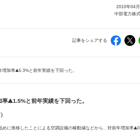
しいウィンドウを開きます）
2010年04
中部電力株
記事をシェアする
前年増加率
5.3%と前年実績を下回った。
加率
1.5%と前年実績を下回った。
ど）
低めに推移したことによる空調設備の稼動減などから、対前年増加率
0