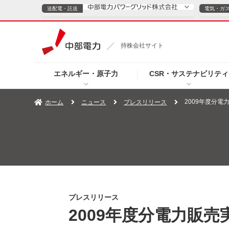
送配電・託送
電気・ガ
送配電・託送につ
持株会社サイト
電気・ガスのご契約
エネルギー・原子力
CSR・サステナビリティ
TOPページへ
TOPページへ
ご案内
個人の
2009年度分電
ホーム
ニュース
プレスリリース
サービス・ソリューション
企業情報
効率化
（新しいウィンドウを開きます）
（新しいウィンドウ
プレスリリース
お知らせ
よくあるご
プレスリリース
2009年度分電力販売