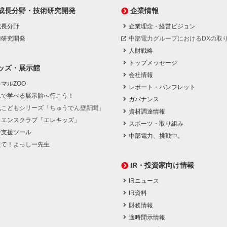
成長分野・技術研究開発
企業情報
成長分野
企業理念・経営ビジョン
術研究開発
中部電力グループにおけるDXの取
人財戦略
トップメッセージ
ッズ・展示館
会社情報
マルZOO
レポート・パンフレット
んで学べる展示館へ行こう！
ガバナンス
気こどもシリーズ「ちゅうでん壁新聞」
資材調達情報
イエンスクラブ「エレキッズ」
スポーツ・取り組み
育支援ツール
中部電力、挑戦中。
えて！よっしー先生
IR・投資家向け情報
IRニュース
IR資料
財務情報
適時開示情報