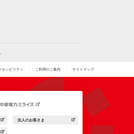
。
クセシビリティ
ご利用のご案内
サイトマップ
いウィンドウを開きます）
法人のお客さま
す）
中部電力ミライズ：
（新しいウィンドウを開きます）
す）