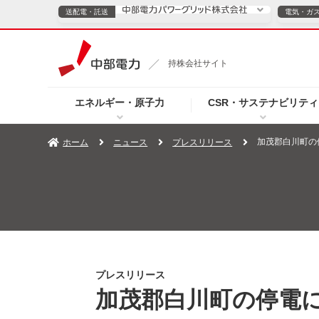
送配電・託送
電気・ガ
送配電・託送につ
持株会社サイト
電気・ガスのご契約
エネルギー・原子力
CSR・サステナビリティ
TOPページへ
TOPページへ
ご案内
個人の
加茂郡白川町の
ホーム
ニュース
プレスリリース
サービス・ソリューション
企業情報
効率化
（新しいウィンドウを開きます）
（新しいウィンドウ
プレスリリース
お知らせ
よくあるご
プレスリリース
加茂郡白川町の停電