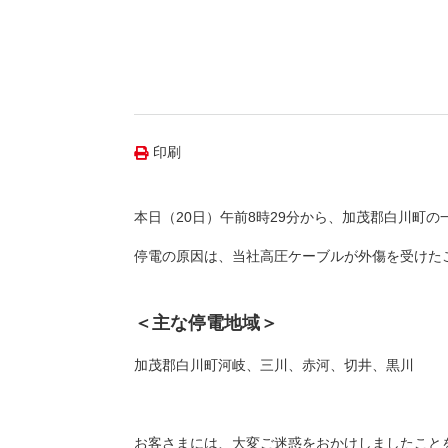
（新しいウィンドウを開きます）
（新
ニュース
よくあるご質問・お問い合わせ
印刷
本日（20日）午前8時29分から、加茂郡白川町の
停電の原因は、当社高圧ケーブルが外傷を受けた
＜主な停電地域＞
加茂郡白川町河岐、三川、赤河、切井、黒川
お客さまには、大変ご迷惑をおかけしましたこと