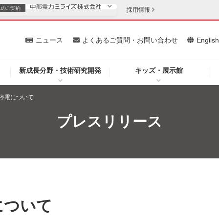
スの
ご契約
採用情報
いて
ニュース
よくあるご質問・お問い合わせ
Englis
新成長分野・技術研究開発
キッズ・展示館
お客さま
安定供給
法人のお客さま
停電について
・低コスト化
企業情報
プレスリリース
を開きます）
（新しいウィンドウを開きます）
質問・お問い合わせ
について