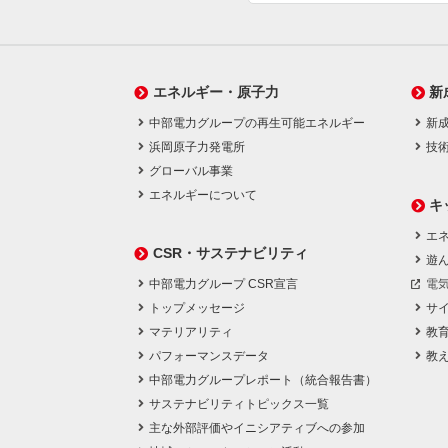
エネルギー・原子力
新
中部電力グループの再生可能エネルギー
新
浜岡原子力発電所
技
グローバル事業
エネルギーについて
キ
エネ
CSR・サステナビリティ
遊
中部電力グループ CSR宣言
電
トップメッセージ
サ
マテリアリティ
教
パフォーマンスデータ
教
中部電力グループレポート（統合報告書）
サステナビリティトピックス一覧
主な外部評価やイニシアティブへの参加