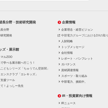
成長分野・技術研究開発
企業情報
成長分野
企業理念・経営ビジョン
術研究開発
中部電力グループにおけるDXの取
人財戦略
トップメッセージ
ッズ・展示館
会社情報
マルZOO
レポート・パンフレット
んで学べる展示館へ行こう！
ガバナンス
気こどもシリーズ「ちゅうでん壁新聞」
資材調達情報
イエンスクラブ「エレキッズ」
スポーツ・取り組み
育支援ツール
中部電力、挑戦中。
えて！よっしー先生
IR・投資家向け情報
IRニュース