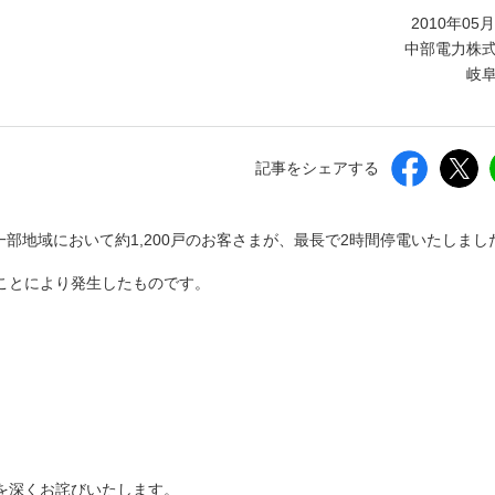
しいウィンドウを開きます）
2010年05
中部電力株
岐
記事をシェアする
一部地域において約1,200戸のお客さまが、最長で2時間停電いたしまし
ことにより発生したものです。
を深くお詫びいたします。