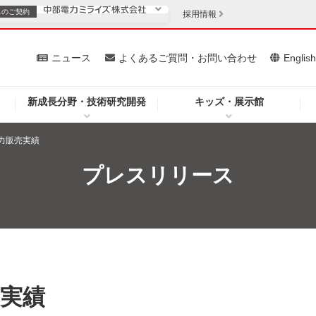
スの
ご契約
採用情報
いて
ニュース
よくあるご質問・お問い合わせ
Englis
新成長分野・技術研究開発
キッズ・展示館
お客さま
安定供給
法人のお客さま
電力販売実績
・低コスト化
企業情報
プレスリリース
を開きます）
（新しいウィンドウを開きます）
質問・お問い合わせ
売実績