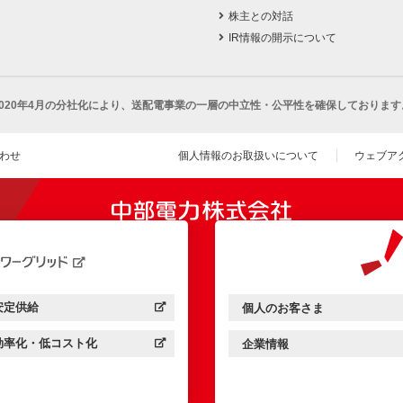
株主との対話
IR情報の開示について
2020年4月の分社化により、
送配電事業の一層の中立性・公平性を確保しております
わせ
個人情報のお取扱いについて
ウェブア
（新し
開きます）
安定供給
個人のお客さま
中部電力パワーグリッド：
（新しいウィンドウを開きます）
中部電力ミライズ：
（新しいウィンドウを開きま
効率化・低コスト化
企業情報
中部電力パワーグリッド：
（新しいウィンドウを開きます）
中部電力ミライズ：
（新しいウィンドウを開きま