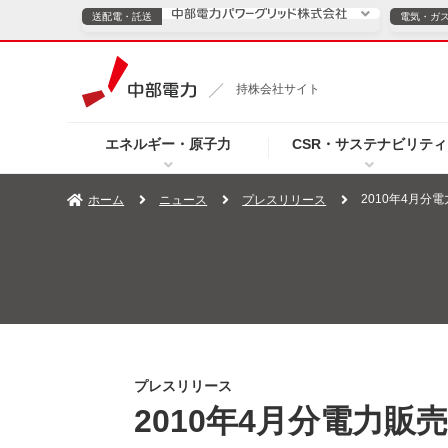
送配電・託送
電気・ガ
送配電・託送につ
持株会社サイト
電気・ガスのご契約
エネルギー・原子力
CSR・サステナビリティ
TOPページへ
TOPページへ
ご案内
個人の
2010年4月分
ホーム
ニュース
プレスリリース
サービス・ソリューション
企業情報
効率化
（新しいウィンドウを開きます）
（新しいウィンドウ
プレスリリース
お知らせ
よくあるご
プレスリリース
2010年4月分電力販