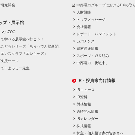
術研究開発
中部電力グループにおけるDXの取
人財戦略
トップメッセージ
ッズ・展示館
会社情報
マルZOO
レポート・パンフレット
んで学べる展示館へ行こう！
ガバナンス
気こどもシリーズ「ちゅうでん壁新聞」
資材調達情報
イエンスクラブ「エレキッズ」
スポーツ・取り組み
育支援ツール
中部電力、挑戦中。
えて！よっしー先生
IR・投資家向け情報
IRニュース
IR資料
財務情報
適時開示情報
IRカレンダー
株式情報
株主・個人投資家の皆さまへ