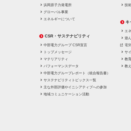
浜岡原子力発電所
技
グローバル事業
エネルギーについて
キ
エネ
CSR・サステナビリティ
遊
中部電力グループ CSR宣言
電
トップメッセージ
サ
マテリアリティ
教
パフォーマンスデータ
教
中部電力グループレポート（統合報告書）
サステナビリティトピックス一覧
主な外部評価やイニシアティブへの参加
地域コミュニケーション活動