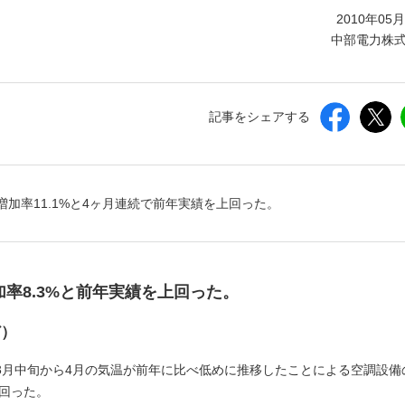
しいウィンドウを開きます）
2010年05
中部電力株
記事をシェアする
年増加率11.1%と4ヶ月連続で前年実績を上回った。
加率8.3%と前年実績を上回った。
ど）
3月中旬から4月の気温が前年に比べ低めに推移したことによる空調設備
上回った。