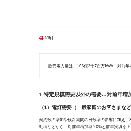
（新しいウィンドウを開きます）
（新
ニュース
よくあるご質問・お問い合わせ
印刷
販売電力量は、106億2千7百万kWh、対前
1 特定規模需要以外の需要…対前年増
（1）電灯需要（一般家庭のお客さまな
契約数の増加や検針期間の日数増の影響に加え、
動増などから、対前年増加率9.0%と前年実績を