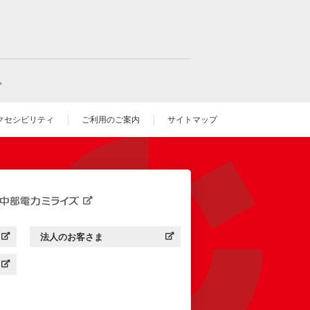
。
クセシビリティ
ご利用のご案内
サイトマップ
いウィンドウを開きます）
法人のお客さま
す）
中部電力ミライズ：
（新しいウィンドウを開きます）
す）