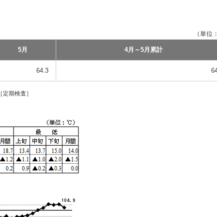
（単位
5月
4月～5月累計
64.3
6
中［定期検査］