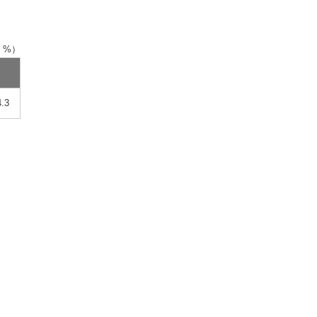
：%）
4.3