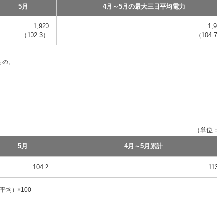
5月
4月～5月の最大三日平均電力
1,920
1,
（102.3）
（104.
もの。
。
（単位
5月
4月～5月累計
104.2
11
均）×100