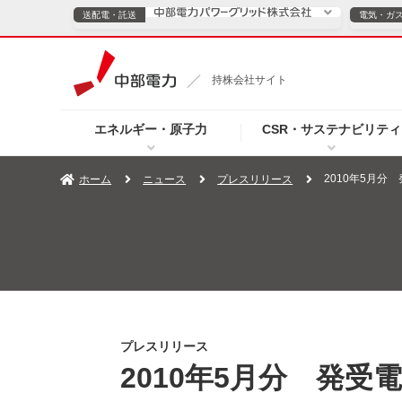
送配電・託送
電気・ガ
送配電・託送につ
持株会社サイト
電気・ガスのご契約
エネルギー・原子力
CSR・サステナビリティ
TOPページへ
TOPページへ
ご案内
個人の
2010年5月分
ホーム
ニュース
プレスリリース
サービス・ソリューション
企業情報
効率化
（新しいウィンドウを開きます）
（新しいウィンドウ
プレスリリース
お知らせ
よくあるご
プレスリリース
2010年5月分 発受