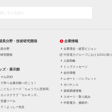
成長分野・技術研究開発
企業情報
成長分野
企業理念・経営ビジョン
術研究開発
中部電力グループにおけるDXの取
人財戦略
トップメッセージ
ッズ・展示館
会社情報
マルZOO
レポート・パンフレット
んで学べる展示館へ行こう！
ガバナンス
気こどもシリーズ「ちゅうでん壁新聞」
資材調達情報
イエンスクラブ「エレキッズ」
スポーツ・取り組み
育支援ツール
中部電力、挑戦中。
えて！よっしー先生