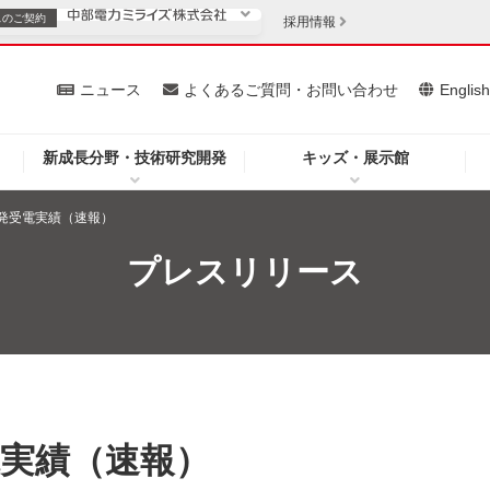
スの
ご契約
採用情報
いて
ニュース
よくあるご質問・お問い合わせ
Englis
新成長分野・技術研究開発
キッズ・展示館
お客さま
安定供給
法人のお客さま
 発受電実績（速報）
・低コスト化
企業情報
プレスリリース
を開きます）
（新しいウィンドウを開きます）
質問・お問い合わせ
電実績（速報）