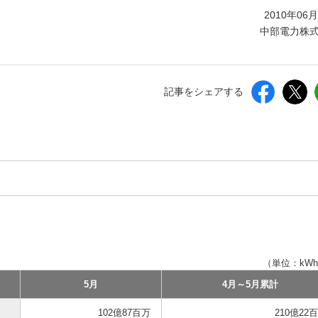
しいウィンドウを開きます）
2010年06
中部電力株
記事をシェアする
。
（単位：kWh
5月
4月～5月累計
102億87百万
210億22