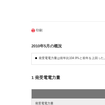
（新しいウィンドウを開きます）
（新
ニュース
よくあるご質問・お問い合わせ
印刷
2010年5月の概況
発受電電力量は前年比104.9%と前年を上回った
1 発受電電力量
発受電電力量