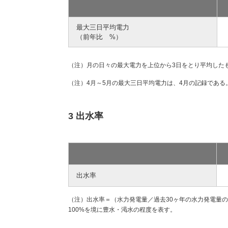
最大三日平均電力
（前年比 %）
（注）月の日々の最大電力を上位から3日をとり平均した
（注）4月～5月の最大三日平均電力は、4月の記録である
3 出水率
出水率
（注）出水率＝（水力発電量／過去30ヶ年の水力発電量の平
100%を境に豊水・渇水の程度を表す。