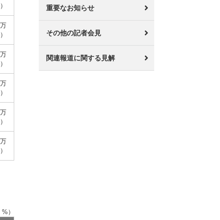
0）
重要なお知らせ
百万
その他の記者会見
3）
百万
関連報道に関する見解
5）
百万
3）
百万
）
百万
6）
，%）