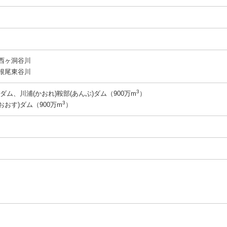
）
西ヶ洞谷川
根尾東谷川
3
ダム、川浦(かおれ)鞍部(あんぶ)ダム（900万m
）
3
おす)ダム（900万m
）