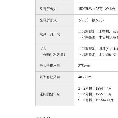
発電所出力
150万kW（25万kW×6台
発電所形式
ダム式（揚水式）
上部調整池；木曽川水系 
水系・河川名
下部調整池；木曽川水系 
ダム
上部調整池；川浦(かおれ)
（有効貯水容量）
下部調整池；上大須(かみお
最大使用水量
375㎥/s
基準有効落差
485.75m
1・2号機；1994年7月
運転開始年月
3・4号機；1995年3月
5・6号機；1995年11月