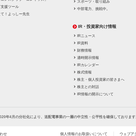
スポーツ・取り組み
育支援ツール
中部電力、挑戦中。
えて！よっしー先生
IR・投資家向け情報
IRニュース
IR資料
財務情報
適時開示情報
IRカレンダー
株式情報
株主・個人投資家の皆さまへ
株主との対話
IR情報の開示について
2020年4月の分社化により、
送配電事業の一層の中立性・公平性を確保しております
わせ
個人情報のお取扱いについて
ウェブア