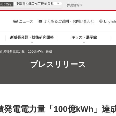
スの
ご契約
採用情報
いて
ニュース
よくあるご質問・お問い合わせ
Englis
新成長分野・技術研究開発
キッズ・展示館
お客さま
安定供給
法人のお客さま
 累積発電電力量「100億kWh」達成
・低コスト化
企業情報
プレスリリース
を開きます）
（新しいウィンドウを開きます）
質問・お問い合わせ
積発電電力量「100億kWh」達