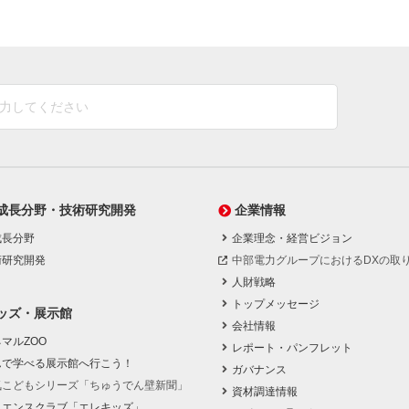
成長分野・技術研究開発
企業情報
成長分野
企業理念・経営ビジョン
術研究開発
中部電力グループにおけるDXの取
人財戦略
トップメッセージ
ッズ・展示館
会社情報
マルZOO
レポート・パンフレット
んで学べる展示館へ行こう！
ガバナンス
気こどもシリーズ「ちゅうでん壁新聞」
資材調達情報
イエンスクラブ「エレキッズ」