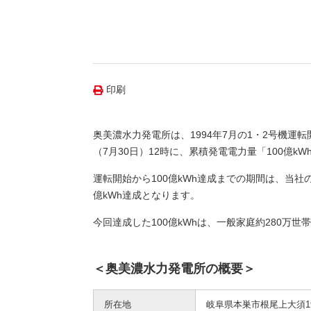
（新しいウィンドウを開きます）
（新
ニュース
よくあるご質問・お問い合わせ
印刷
奥美濃水力発電所は、1994年7月の1・2号機
（7月30日）12時に、累積発電電力量「100億k
運転開始から100億kWh達成までの期間は、当社
億kWh達成となります。
今回達成した100億kWhは、一般家庭約280万
＜奥美濃水力発電所の概要＞
所在地
岐阜県本巣市根尾上大須19