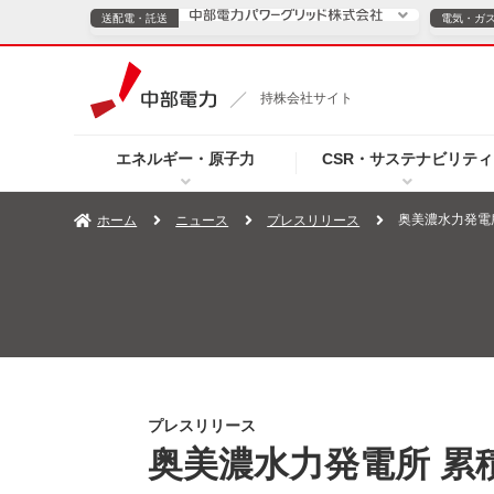
送配電・託送
電気・ガ
送配電・託送につ
持株会社サイト
電気・ガスのご契約
エネルギー・原子力
CSR・サステナビリティ
TOPページへ
TOPページへ
ご案内
個人の
奥美濃水力発電所
ホーム
ニュース
プレスリリース
サービス・ソリューション
企業情報
効率化
（新しいウィンドウを開きます）
（新しいウィンドウ
プレスリリース
お知らせ
よくあるご
プレスリリース
奥美濃水力発電所 累