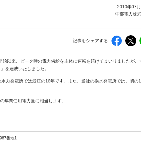
しいウィンドウを開きます）
2010年07
中部電力株
記事をシェアする
運転開始以来、ピーク時の電力供給を主体に運転を続けてまいりましたが、
Wh」を達成いたしました。
の水力発電所では最短の16年です。また、当社の揚水発電所では、初の1
世帯の年間使用電力量に相当します。
87番地1