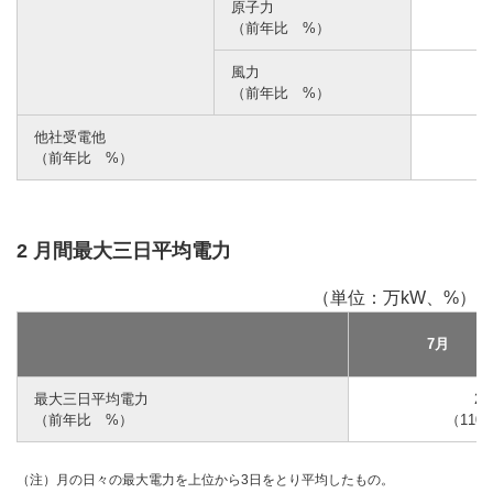
原子力
（前年比 %）
風力
（前年比 %）
他社受電他
（前年比 %）
2 月間最大三日平均電力
（単位：万kW、%）
7月
最大三日平均電力
2,
（前年比 %）
（110.
（注）月の日々の最大電力を上位から3日をとり平均したもの。