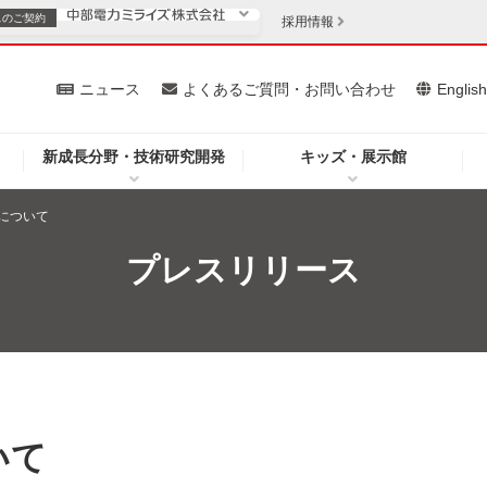
スの
ご契約
採用情報
いて
ニュース
よくあるご質問・お問い合わせ
Englis
新成長分野・技術研究開発
キッズ・展示館
お客さま
安定供給
法人のお客さま
について
・低コスト化
企業情報
プレスリリース
を開きます）
（新しいウィンドウを開きます）
質問・お問い合わせ
いて