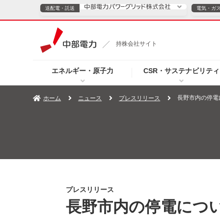
送配電・託送
電気・ガ
送配電・託送につ
持株会社サイト
電気・ガスのご契約
エネルギー・原子力
CSR・サステナビリティ
TOPページへ
TOPページへ
ご案内
個人の
長野市内の停電
ホーム
ニュース
プレスリリース
サービス・ソリューション
企業情報
効率化
（新しいウィンドウを開きます）
（新しいウィンドウ
プレスリリース
お知らせ
よくあるご
プレスリリース
長野市内の停電につ