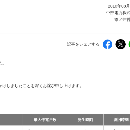
しいウィンドウを開きます）
2010年08
中部電力株
篠ノ井
記事をシェアする
た。
かけしましたことを深くお詫び申し上げます。
最大停電戸数
発生時刻
復旧時刻