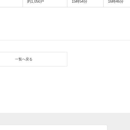
約1,050戸
15時54分
16時46分
一覧へ戻る