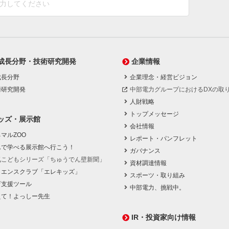
成長分野・技術研究開発
企業情報
成長分野
企業理念・経営ビジョン
術研究開発
中部電力グループにおけるDXの取
人財戦略
トップメッセージ
ッズ・展示館
会社情報
マルZOO
レポート・パンフレット
んで学べる展示館へ行こう！
ガバナンス
気こどもシリーズ「ちゅうでん壁新聞」
資材調達情報
イエンスクラブ「エレキッズ」
スポーツ・取り組み
育支援ツール
中部電力、挑戦中。
えて！よっしー先生
IR・投資家向け情報