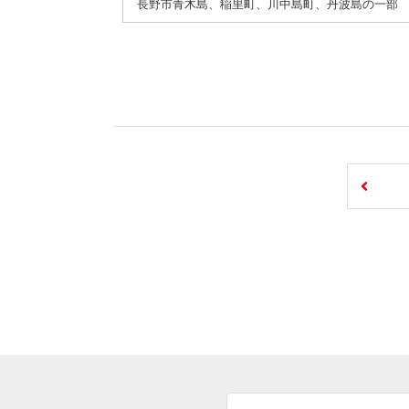
長野市青木島、稲里町、川中島町、丹波島の一部