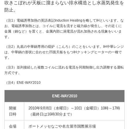
吹きこぼれが天板に溜まらない排水構造とし水蒸気発生を
防止。
（注1）電磁誘導加熱の英語表記Induction Heatingを略してIHといいます。な
お、電磁誘導加熱とは、コイルに電流を流すと磁力線が発生し、その近くに
金属（鍋など）を置くと、金属内部に渦電流が流れ加熱される現象をいいま
す。
（注2）丸底の中華鍋専用の焜炉（こんろ）のことをいいます。IH中華レンジ
は、中華鍋の形状に合わせた凹面天板をもつIHクッキングヒーターの一種で
す。
（注3）並列接続した複数コイルに流れる電流を同期制御し出力調整する運転
方式です。
（注4）ENE-WAY2010
ENE-WAY2010
開催
2010年9月8日（水曜日）～10日（金曜日）10時～17時
日時
（最終日は16時30分まで）
会場
ポートメッセなごや名古屋市国際展示場