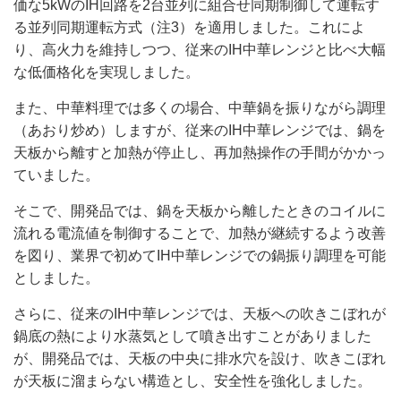
価な5kWのIH回路を2台並列に組合せ同期制御して運転す
る並列同期運転方式（注3）を適用しました。これによ
り、高火力を維持しつつ、従来のIH中華レンジと比べ大幅
な低価格化を実現しました。
また、中華料理では多くの場合、中華鍋を振りながら調理
（あおり炒め）しますが、従来のIH中華レンジでは、鍋を
天板から離すと加熱が停止し、再加熱操作の手間がかかっ
ていました。
そこで、開発品では、鍋を天板から離したときのコイルに
流れる電流値を制御することで、加熱が継続するよう改善
を図り、業界で初めてIH中華レンジでの鍋振り調理を可能
としました。
さらに、従来のIH中華レンジでは、天板への吹きこぼれが
鍋底の熱により水蒸気として噴き出すことがありました
が、開発品では、天板の中央に排水穴を設け、吹きこぼれ
が天板に溜まらない構造とし、安全性を強化しました。