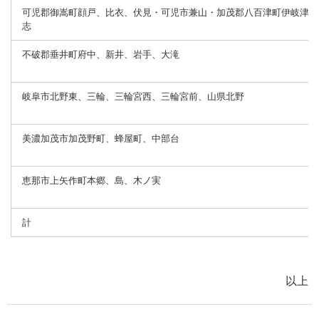
可児郡御嵩町顔戸、比衣、伏見・可児市兼山・加茂郡八百津町伊岐津
志
不破郡垂井町府中、新井、岩手、大滝
岐阜市北野東、三輪、三輪宮西、三輪宮前、山県北野
美濃加茂市加茂野町、蜂屋町、中部台
恵那市上矢作町本郷、島、木ノ実
計
以上