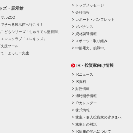
トップメッセージ
ッズ・展示館
会社情報
マルZOO
レポート・パンフレット
んで学べる展示館へ行こう！
ガバナンス
気こどもシリーズ「ちゅうでん壁新聞」
資材調達情報
イエンスクラブ「エレキッズ」
スポーツ・取り組み
育支援ツール
中部電力、挑戦中。
えて！よっしー先生
IR・投資家向け情報
IRニュース
IR資料
財務情報
適時開示情報
IRカレンダー
株式情報
株主・個人投資家の皆さまへ
株主との対話
IR情報の開示について