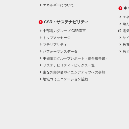
エネルギーについて
キ
エネ
CSR・サステナビリティ
遊
中部電力グループ CSR宣言
電
トップメッセージ
サ
マテリアリティ
教
パフォーマンスデータ
教
中部電力グループレポート（統合報告書）
サステナビリティトピックス一覧
主な外部評価やイニシアティブへの参加
地域コミュニケーション活動