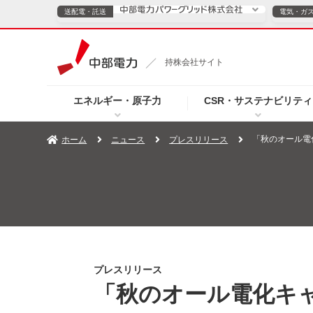
送配電・託送
電気・ガ
送配電・託送につ
持株会社サイト
電気・ガスのご契約
エネルギー・原子力
CSR・サステナビリティ
TOPページへ
TOPページへ
ご案内
個人の
「秋のオール電
ホーム
ニュース
プレスリリース
サービス・ソリューション
企業情報
効率化
（新しいウィンドウを開きます）
（新しいウィンドウ
プレスリリース
お知らせ
よくあるご
プレスリリース
「秋のオール電化キャ