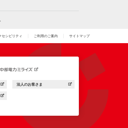
。
クセシビリティ
ご利用のご案内
サイトマップ
いウィンドウを開きます）
法人のお客さま
す）
中部電力ミライズ：
（新しいウィンドウを開きます）
す）