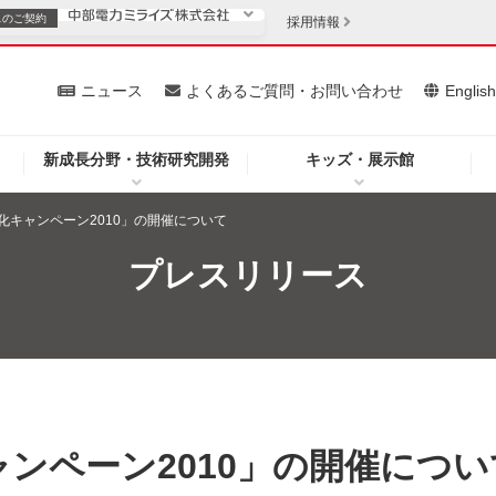
スの
ご契約
採用情報
いて
ニュース
よくあるご質問・お問い合わせ
Englis
新成長分野・技術研究開発
キッズ・展示館
お客さま
安定供給
法人のお客さま
化キャンペーン2010」の開催について
・低コスト化
企業情報
プレスリリース
を開きます）
（新しいウィンドウを開きます）
質問・お問い合わせ
ンペーン2010」の開催につい