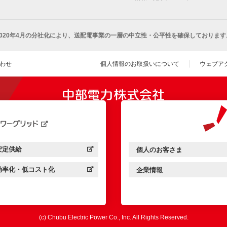
2020年4月の分社化により、
送配電事業の一層の中立性・公平性を確保しております
わせ
個人情報のお取扱いについて
ウェブア
（新し
開きます）
安定供給
個人のお客さま
中部電力パワーグリッド：
（新しいウィンドウを開きます）
中部電力ミライズ：
（新しいウィンドウを開きま
効率化・低コスト化
企業情報
中部電力パワーグリッド：
（新しいウィンドウを開きます）
中部電力ミライズ：
（新しいウィンドウを開きま
(c) Chubu Electric Power Co., Inc. All Rights Reserved.