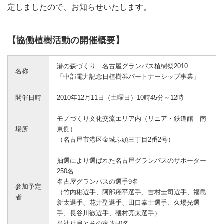
定しましたので、お知らせいたします。
【協働植樹活動の開催概要】
港の森づくり 名古屋グランパス植樹祭2010
名称
「中部電力記念日植樹券パートナーシップ事業」
開催日時
2010年12月11日（土曜日）10時45分～12時
モノづくり文化交流エリア内（リニア・鉄道館 南
場所
東側）
（名古屋市港区金城ふ頭三丁目2番2号）
抽選により選ばれた名古屋グランパスのサポーター
250名
名古屋グランパスの選手9名
参加予定
（竹内彬選手、阿部翔平選手、吉村圭司選手、福島
者
新太選手、花井聖選手、田口泰士選手、久場光選
手、長谷川徹選手、磯村亮太選手）
当社社員とその家族50名