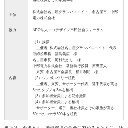
株式会社名古屋グランパスエイト、名古屋市、中部
主催
電力株式会社
協力
NPO法人エコデザイン市民社会フォーラム
（1）挨拶
主催者 株式会社名古屋グランパスエイト 代表
取締役専務 福島義広 様
名古屋市長 河村たかし 様
中部電力株式会社 常務執行役員 原田正人
来賓 名古屋市会議長 横井利明 様
内容
（2）シンボルツリー植樹
主催者、来賓、サポーター代表、選手代表が高さ
3mのタブノキ3本を植樹
（3）参加者全員による記念撮影
（4）参加者全員による植樹
サポーター、選手、当社社員とその家族が高さ
50cmのコナラ300本を植樹
当社は、今後とも、地球環境の保全に努めるとともに、社