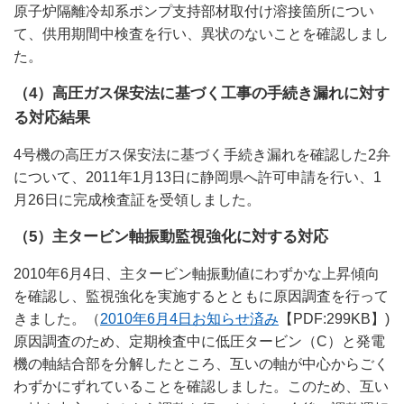
原子炉隔離冷却系ポンプ支持部材取付け溶接箇所につい
て、供用期間中検査を行い、異状のないことを確認しまし
た。
（4）高圧ガス保安法に基づく工事の手続き漏れに対す
る対応結果
4号機の高圧ガス保安法に基づく手続き漏れを確認した2弁
について、2011年1月13日に静岡県へ許可申請を行い、1
月26日に完成検査証を受領しました。
（5）主タービン軸振動監視強化に対する対応
2010年6月4日、主タービン軸振動値にわずかな上昇傾向
を確認し、監視強化を実施するとともに原因調査を行って
きました。（
2010年6月4日お知らせ済み
【PDF:299KB】)
原因調査のため、定期検査中に低圧タービン（C）と発電
機の軸結合部を分解したところ、互いの軸が中心からごく
わずかにずれていることを確認しました。このため、互い