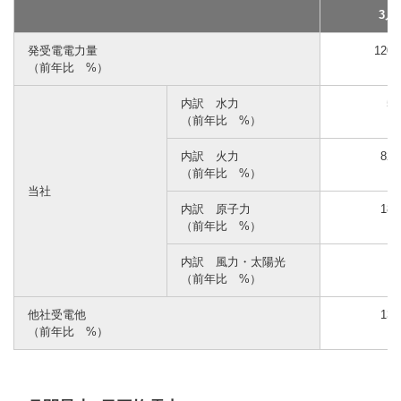
3月
発受電電力量
120
（前年比 %）
（
内訳 水力
5
（前年比 %）
内訳 火力
82
（前年比 %）
（
当社
内訳 原子力
18
（前年比 %）
（
内訳 風力・太陽光
（前年比 %）
（
他社受電他
13
（前年比 %）