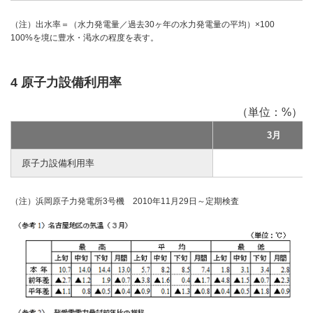
（注）出水率＝（水力発電量／過去30ヶ年の水力発電量の平均）×100
100%を境に豊水・渇水の程度を表す。
4 原子力設備利用率
（単位：%）
3月
原子力設備利用率
7
（注）浜岡原子力発電所3号機 2010年11月29日～定期検査