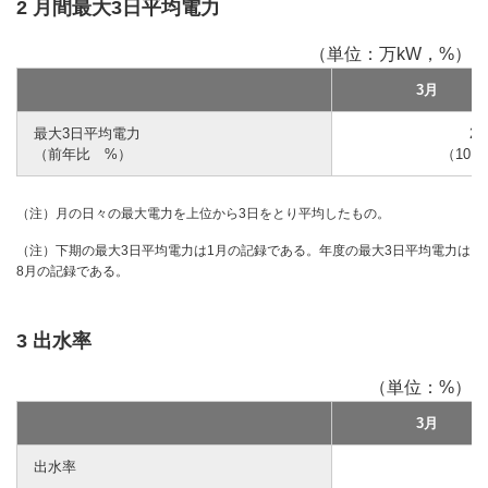
2 月間最大3日平均電力
（単位：万kW，%）
3月
最大3日平均電力
2,
（前年比 %）
（101.
（注）月の日々の最大電力を上位から3日をとり平均したもの。
（注）下期の最大3日平均電力は1月の記録である。年度の最大3日平均電力は
8月の記録である。
3 出水率
（単位：%）
3月
出水率
8