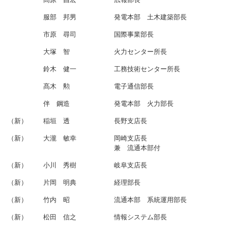
服部 邦男
発電本部 土木建築部長
市原 尋司
国際事業部長
大塚 智
火力センター所長
鈴木 健一
工務技術センター所長
髙木 勲
電子通信部長
伴 鋼造
発電本部 火力部長
（新）
稲垣 透
長野支店長
（新）
大瀧 敏幸
岡崎支店長
兼 流通本部付
（新）
小川 秀樹
岐阜支店長
（新）
片岡 明典
経理部長
（新）
竹内 昭
流通本部 系統運用部長
（新）
松田 信之
情報システム部長