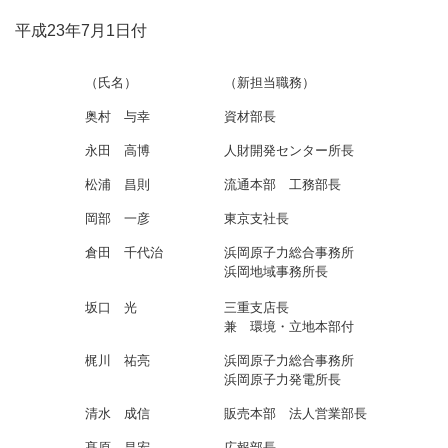
平成23年7月1日付
（氏名）
（新担当職務）
奥村 与幸
資材部長
永田 高博
人財開発センター所長
松浦 昌則
流通本部 工務部長
岡部 一彦
東京支社長
倉田 千代治
浜岡原子力総合事務所
浜岡地域事務所長
坂口 光
三重支店長
兼 環境・立地本部付
梶川 祐亮
浜岡原子力総合事務所
浜岡原子力発電所長
清水 成信
販売本部 法人営業部長
髙原 昌宏
広報部長