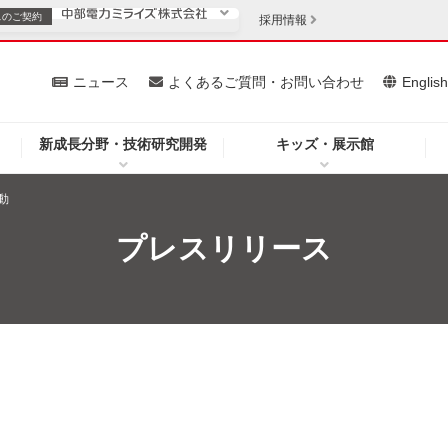
スの
ご契約
採用情報
いて
ニュース
よくあるご質問・お問い合わせ
Englis
新成長分野・技術研究開発
キッズ・展示館
お客さま
安定供給
法人のお客さま
動
・低コスト化
企業情報
プレスリリース
を開きます）
（新しいウィンドウを開きます）
質問・お問い合わせ