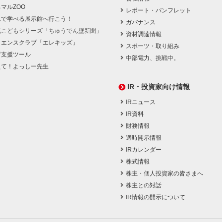
マルZOO
レポート・パンフレット
んで学べる展示館へ行こう！
ガバナンス
気こどもシリーズ「ちゅうでん壁新聞」
資材調達情報
イエンスクラブ「エレキッズ」
スポーツ・取り組み
育支援ツール
中部電力、挑戦中。
えて！よっしー先生
IR・投資家向け情報
IRニュース
IR資料
財務情報
適時開示情報
IRカレンダー
株式情報
株主・個人投資家の皆さまへ
株主との対話
IR情報の開示について