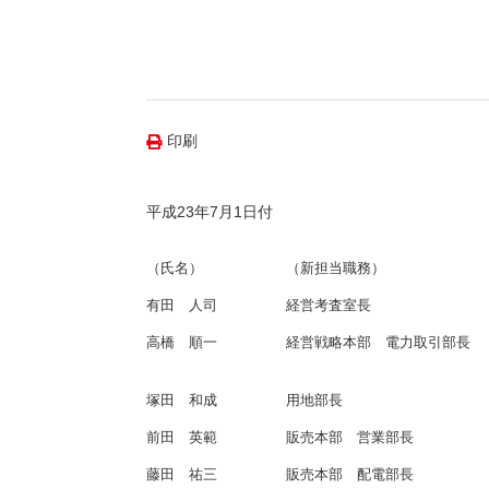
（新しいウィンドウを開きます）
（新
ニュース
よくあるご質問・お問い合わせ
印刷
平成23年7月1日付
（氏名）
（新担当職務）
有田 人司
経営考査室長
高橋 順一
経営戦略本部 電力取引部長
塚田 和成
用地部長
前田 英範
販売本部 営業部長
藤田 祐三
販売本部 配電部長