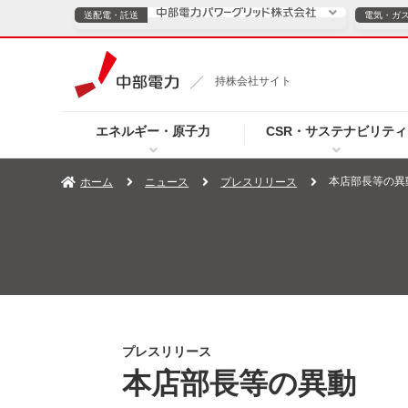
送配電・託送
電気・ガ
送配電・託送につ
持株会社サイト
電気・ガスのご契約
エネルギー・原子力
CSR・サステナビリティ
TOPページへ
TOPページへ
ご案内
個人の
本店部長等の異
ホーム
ニュース
プレスリリース
サービス・ソリューション
企業情報
効率化
（新しいウィンドウを開きます）
（新しいウィンドウ
プレスリリース
お知らせ
よくあるご
プレスリリース
本店部長等の異動