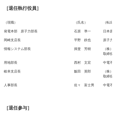
［退任執行役員］
（現職）
（氏名）
（転出
発電本部 原子力部長
石原 準一
日本原
岡崎支店長
平野 鉄也
原子力
情報システム部長
揖斐 芳樹
（株）
取締役
用地部長
西村 文宏
中電不
岐阜支店長
飯田 英郎
（株）
取締役
人事部長
佐々 富士男
中電不
［退任参与］