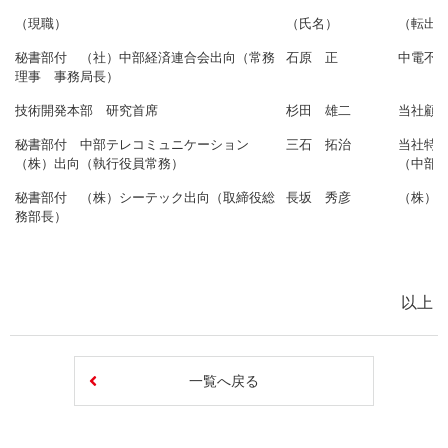
（現職）
（氏名）
（転出
秘書部付 （社）中部経済連合会出向（常務
石原 正
中電不
理事 事務局長）
技術開発本部 研究首席
杉田 雄二
当社顧
秘書部付 中部テレコミュニケーション
三石 拓治
当社特
（株）出向（執行役員常務）
（中部
秘書部付 （株）シーテック出向（取締役総
長坂 秀彦
（株）
務部長）
以上
一覧へ戻る