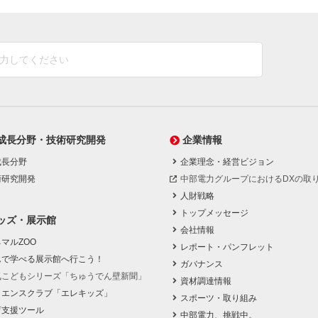
成長分野・技術研究開発
企業情報
成長分野
企業理念・経営ビジョン
術研究開発
中部電力グループにおけるDXの取
人財戦略
トップメッセージ
ッズ・展示館
会社情報
マルZOO
レポート・パンフレット
んで学べる展示館へ行こう！
ガバナンス
気こどもシリーズ「ちゅうでん壁新聞」
資材調達情報
イエンスクラブ「エレキッズ」
スポーツ・取り組み
育支援ツール
中部電力、挑戦中。