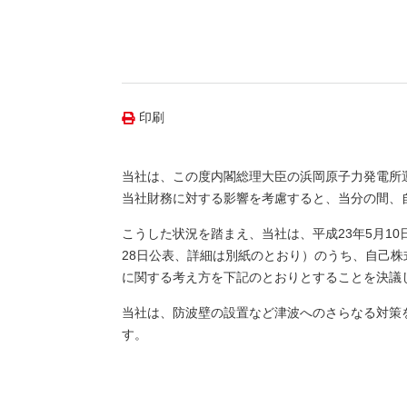
（新しいウィンドウを開きます）
（新
ニュース
よくあるご質問・お問い合わせ
印刷
当社は、この度内閣総理大臣の浜岡原子力発電所
当社財務に対する影響を考慮すると、当分の間、
こうした状況を踏まえ、当社は、平成23年5月1
28日公表、詳細は別紙のとおり）のうち、自己
に関する考え方を下記のとおりとすることを決議
当社は、防波壁の設置など津波へのさらなる対策
す。