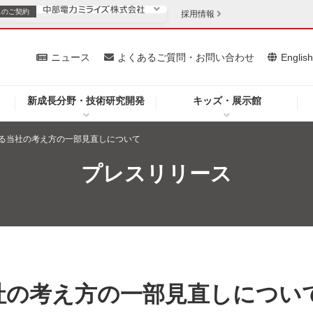
スの
ご契約
採用情報
いて
ニュース
よくあるご質問・お問い合わせ
Englis
新成長分野・技術研究開発
キッズ・展示館
お客さま
安定供給
法人のお客さま
る当社の考え方の一部見直しについて
・低コスト化
企業情報
プレスリリース
を開きます）
（新しいウィンドウを開きます）
質問・お問い合わせ
社の考え方の一部見直しについ