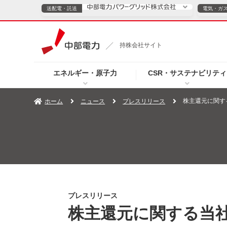
送配電・託送
電気・ガ
送配電・託送につ
持株会社サイト
電気・ガスのご契約
エネルギー・原子力
CSR・サステナビリティ
TOPページへ
TOPページへ
ご案内
個人の
株主還元に関す
ホーム
ニュース
プレスリリース
サービス・ソリューション
企業情報
効率化
（新しいウィンドウを開きます）
（新しいウィンドウ
プレスリリース
お知らせ
よくあるご
プレスリリース
株主還元に関する当