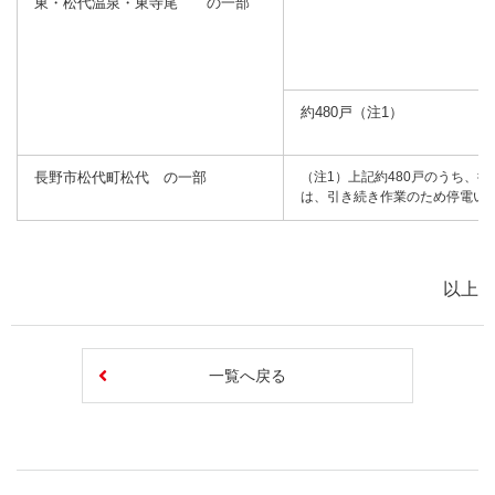
東・松代温泉・東寺尾 の一部
約480戸（注1）
長野市松代町松代 の一部
（注1）上記約480戸のうち、復
は、引き続き作業のため停電い
以上
一覧へ戻る