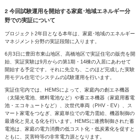
2 今回試験運用を開始する家庭･地域エネルギー分
野での実証について
プロジェクト2年目となる本年は、家庭･地域のエネルギー
マネジメント分野の実証段階に入ります。
6月3日に豊田市東山地区、高橋地区で実証住宅の販売を開
始、実証実験は9月からの第1期・14棟の入居にあわせて
開始する予定です。それに先立ち、このほど完成した実験
用モデル住宅でシステムの試験運用を行います。
実証住宅内では、HEMSによって、家庭内の創エネ機器
（太陽光電池、燃料電池など）や蓄エネ機器（家庭用蓄電
池・エコキュートなど）、次世代車両（PHV・EV）、ス
マート家電をつなぎ、家庭単位での電力需給、機器制御の
最適化と見える化を行います。HEMSに連携制御された蓄
電池は、家庭の電力消費の低コスト化・低炭素化を促すと
ともに、災害時等の非常電力源となります。