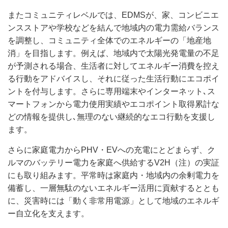
またコミュニティレベルでは、EDMSが、家、コンビニエ
ンスストアや学校などを結んで地域内の電力需給バランス
を調整し、コミュニティ全体でのエネルギーの「地産地
消」を目指します。例えば、地域内で太陽光発電量の不足
が予測される場合、生活者に対してエネルギー消費を控え
る行動をアドバイスし、それに従った生活行動にエコポイ
ントを付与します。さらに専用端末やインターネット､ス
マートフォンから電力使用実績やエコポイント取得累計な
どの情報を提供し､無理のない継続的なエコ行動を支援し
ます。
さらに家庭電力からPHV・EVへの充電にとどまらず、ク
ルマのバッテリー電力を家庭へ供給するV2H（注）の実証
にも取り組みます。平常時は家庭内・地域内の余剰電力を
備蓄し、一層無駄のないエネルギー活用に貢献するととも
に、災害時には「動く非常用電源」として地域のエネルギ
ー自立化を支えます。