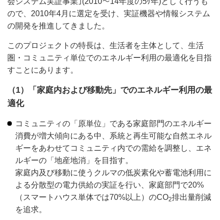
会システム実証事業｣(2010～14年度の5ｹ年)として行うも
ので、2010年4月に選定を受け、実証機器や情報システム
の開発を推進してきました。
このプロジェクトの特長は、生活者を主体として、生活
圏・コミュニティ単位でのエネルギー利用の最適化を目指
すことにあります。
（1）「家庭内および移動先」でのエネルギー利用の最
適化
コミュニティの「原単位」である家庭部門のエネルギー
消費が増大傾向にある中、系統と再生可能な自然エネル
ギーをあわせてコミュニティ内での需給を調整し、エネ
ルギーの「地産地消」を目指す。
家庭内及び移動に使うクルマの低炭素化や蓄電池利用に
よる分散型の電力供給の実証を行い、家庭部門で20%
（スマートハウス単体では70%以上）のCO
排出量削減
2
を追求。