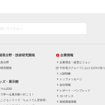
成長分野・技術研究開発
企業情報
成長分野
企業理念・経営ビジョン
術研究開発
中部電力グループにおけるDXの取
人財戦略
トップメッセージ
ッズ・展示館
会社情報
マルZOO
レポート・パンフレット
んで学べる展示館へ行こう！
ガバナンス
気こどもシリーズ「ちゅうでん壁新聞」
資材調達情報