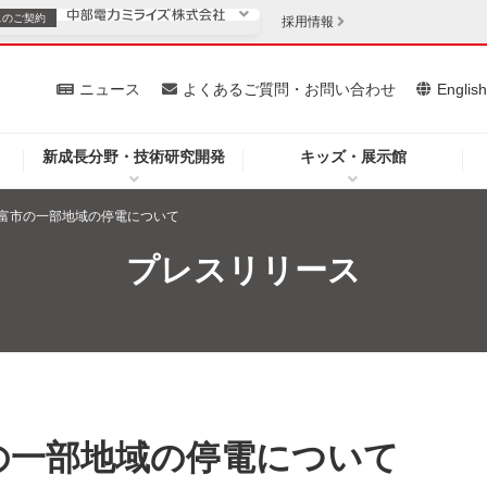
スの
ご契約
採用情報
いて
ニュース
よくあるご質問・お問い合わせ
Englis
新成長分野・技術研究開発
キッズ・展示館
お客さま
安定供給
法人のお客さま
富市の一部地域の停電について
・低コスト化
企業情報
プレスリリース
を開きます）
（新しいウィンドウを開きます）
質問・お問い合わせ
の一部地域の停電について