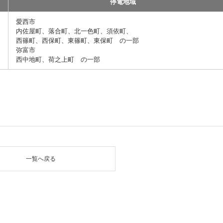
停電地域
愛西市
内佐屋町、落合町、北一色町、須依町、
西篠町、西保町、東篠町、東保町 の一部
弥富市
西中地町、荷之上町 の一部
一覧へ戻る