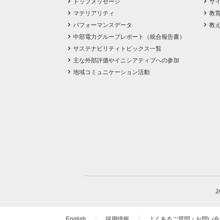
トップメッセージ
サ
マテリアリティ
教
パフォーマンスデータ
教
中部電力グループレポート（統合報告書）
サステナビリティトピックス一覧
主な外部評価やイニシアティブへの参加
地域コミュニケーション活動
English
採用情報
よくあるご質問・お問い合