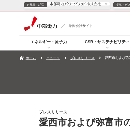
送配電・託送
電気・ガ
送配電・託送につ
持株会社サイト
電気・ガスのご契約
エネルギー・原子力
CSR・サステナビリティ
TOPページへ
TOPページへ
ご案内
個人の
愛西市および弥
ホーム
ニュース
プレスリリース
サービス・ソリューション
企業情報
効率化
（新しいウィンドウを開きます）
（新しいウィンドウ
プレスリリース
お知らせ
よくあるご
プレスリリース
愛西市および弥富市