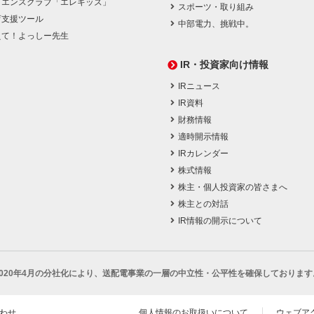
イエンスクラブ「エレキッズ」
スポーツ・取り組み
育支援ツール
中部電力、挑戦中。
えて！よっしー先生
IR・投資家向け情報
IRニュース
IR資料
財務情報
適時開示情報
IRカレンダー
株式情報
株主・個人投資家の皆さまへ
株主との対話
IR情報の開示について
2020年4月の分社化により、
送配電事業の一層の中立性・公平性を確保しております
わせ
個人情報のお取扱いについて
ウェブア