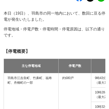
本日（19日）、羽島市の同一地内において、数回に亘る停
電が発生いたしました。
停電地域・停電戸数・停電時間・停電原因は、以下の通り
です。
【停電概要】
主な停電地域
停電戸数
（
羽島市江吉良町、竹鼻町、福寿
約680戸
9時43分
町、舟橋町の一部
（最大1
10時28分
（最大2
10時32分