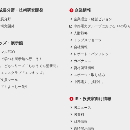
成長分野・技術研究開発
企業情報
成長分野
企業理念・経営ビジョン
術研究開発
中部電力グループにおけるDXの取
人財戦略
トップメッセージ
ッズ・展示館
会社情報
マルZOO
レポート・パンフレット
んで学べる展示館へ行こう！
ガバナンス
気こどもシリーズ「ちゅうでん壁新聞」
資材調達情報
イエンスクラブ「エレキッズ」
スポーツ・取り組み
育支援ツール
中部電力、挑戦中。
えて！よっしー先生
IR・投資家向け情報
IRニュース
IR資料
財務情報
適時開示情報