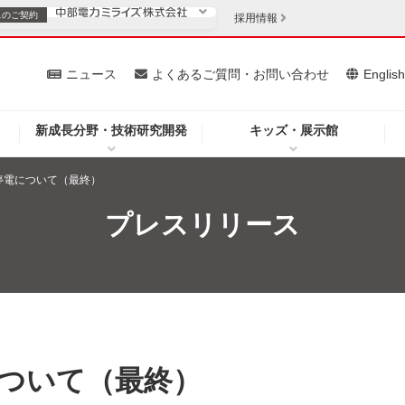
スの
ご契約
採用情報
いて
ニュース
よくあるご質問・お問い合わせ
Englis
新成長分野・技術研究開発
キッズ・展示館
お客さま
安定供給
法人のお客さま
停電について（最終）
・低コスト化
企業情報
プレスリリース
を開きます）
（新しいウィンドウを開きます）
質問・お問い合わせ
について（最終）