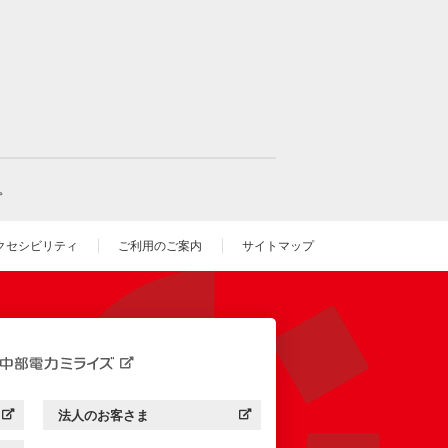
。
クセシビリティ
ご利用のご案内
サイトマップ
いウィンドウを開きます）
法人のお客さま
す）
中部電力ミライズ：
（新しいウィンドウを開きます）