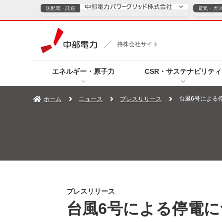
送配電・託送
電気・ガ
送配電・託送につ
持株会社サイト
電気・ガスのご契約
エネルギー・原子力
CSR・サステナビリティ
TOPページへ
TOPページへ
ご案内
個人の
台風6号による
ホーム
ニュース
プレスリリース
サービス・ソリューション
企業情報
効率化
（新しいウィンドウを開きます）
（新しいウィンドウ
プレスリリース
お知らせ
よくあるご
プレスリリース
台風6号による停電