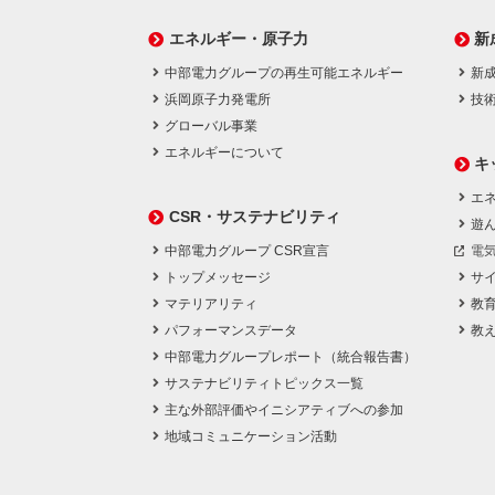
エネルギー・原子力
新
中部電力グループの再生可能エネルギー
新
浜岡原子力発電所
技
グローバル事業
エネルギーについて
キ
エネ
CSR・サステナビリティ
遊
中部電力グループ CSR宣言
電
トップメッセージ
サ
マテリアリティ
教
パフォーマンスデータ
教
中部電力グループレポート（統合報告書）
サステナビリティトピックス一覧
主な外部評価やイニシアティブへの参加
地域コミュニケーション活動