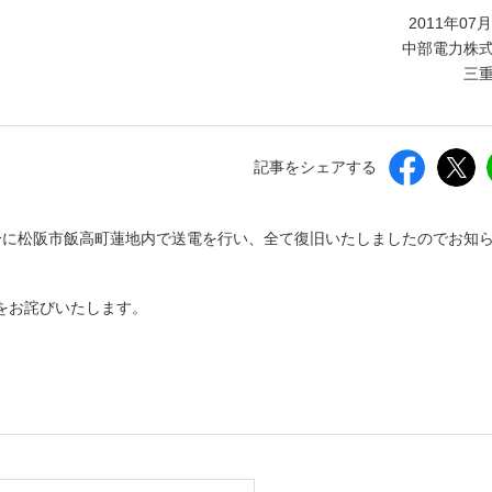
しいウィンドウを開きます）
2011年07
中部電力株
三
記事をシェアする
35分に松阪市飯高町蓮地内で送電を行い、全て復旧いたしましたのでお知
をお詫びいたします。