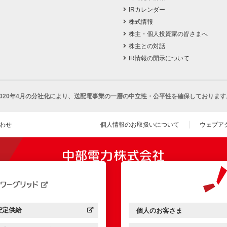
IRカレンダー
株式情報
株主・個人投資家の皆さまへ
株主との対話
IR情報の開示について
2020年4月の分社化により、
送配電事業の一層の中立性・公平性を確保しております
わせ
個人情報のお取扱いについて
ウェブア
（新し
開きます）
安定供給
個人のお客さま
中部電力パワーグリッド：
（新しいウィンドウを開きます）
中部電力ミライズ：
（新しいウィンドウを開きま