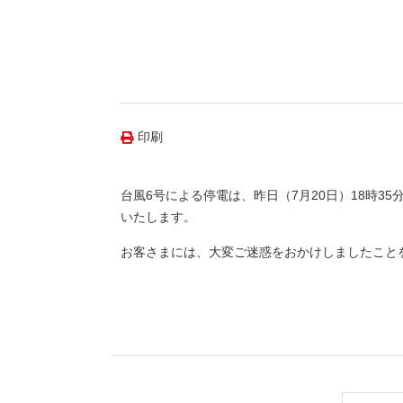
（新しいウィンドウを開きます）
（新
ニュース
よくあるご質問・お問い合わせ
印刷
台風6号による停電は、昨日（7月20日）18時
いたします。
お客さまには、大変ご迷惑をおかけしましたこと