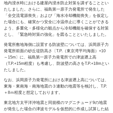
地内浸水時における建屋内浸水防止対策を講ずることとい
たしました。さらに、福島第一原子力発電所で発生した
「全交流電源喪失」および「海水冷却機能喪失」を仮定し
た場合にも、確実かつ安全に冷温停止に導くことができる
よう、多重化・多様化の観点から冷却機能を確保する対策
とし、「緊急時対策の強化」を図ることといたしました。
発電所敷地海側に設置する防波壁については、浜岡原子力
発電所前面の砂丘堤防高さ〔T.P.（東京湾平均海面）+10
～15m〕に、福島第一原子力発電所での津波遡上高
（T.P.+15m程度）も考慮し、防波壁の高さをT.P.+18mとい
たしました。
なお、浜岡原子力発電所における津波遡上高については、
東海・東南海・南海地震の３連動の地震等を検討し、T.P.
＋8ｍ程度と想定しております。
東北地方太平洋沖地震と同規模のマグニチュード9の地震
が発生した場合の津波モデルを仮想的に作成し試算した結