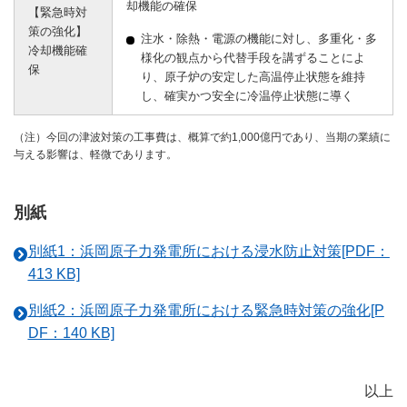
却機能の確保
【緊急時対
策の強化】
注水・除熱・電源の機能に対し、多重化・多
冷却機能確
様化の観点から代替手段を講ずることによ
保
り、原子炉の安定した高温停止状態を維持
し、確実かつ安全に冷温停止状態に導く
（注）今回の津波対策の工事費は、概算で約1,000億円であり、当期の業績に
与える影響は、軽微であります。
別紙
別紙1：浜岡原子力発電所における浸水防止対策[PDF：
413 KB]
別紙2：浜岡原子力発電所における緊急時対策の強化[P
DF：140 KB]
以上