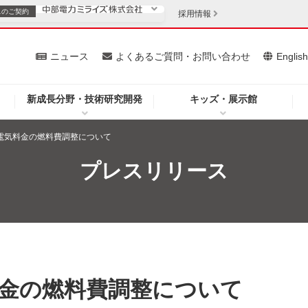
スの
ご契約
採用情報
いて
ニュース
よくあるご質問・お問い合わせ
Englis
新成長分野・技術研究開発
キッズ・展示館
お客さま
安定供給
法人のお客さま
分電気料金の燃料費調整について
・低コスト化
企業情報
プレスリリース
を開きます）
（新しいウィンドウを開きます）
質問・お問い合わせ
料金の燃料費調整について