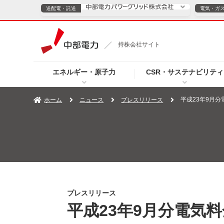
送配電・託送
電気・ガ
送配電・託送につ
持株会社サイト
電気・ガスのご契約
エネルギー・原子力
CSR・サステナビリティ
TOPページへ
TOPページへ
ご案内
個人の
平成23年9月
ホーム
ニュース
プレスリリース
サービス・ソリューション
企業情報
効率化
（新しいウィンドウを開きます）
（新しいウィンドウ
プレスリリース
お知らせ
よくあるご
プレスリリース
平成23年9月分電気