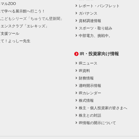
マルZOO
レポート・パンフレット
んで学べる展示館へ行こう！
ガバナンス
気こどもシリーズ「ちゅうでん壁新聞」
資材調達情報
イエンスクラブ「エレキッズ」
スポーツ・取り組み
育支援ツール
中部電力、挑戦中。
えて！よっしー先生
IR・投資家向け情報
IRニュース
IR資料
財務情報
適時開示情報
IRカレンダー
株式情報
株主・個人投資家の皆さまへ
株主との対話
IR情報の開示について