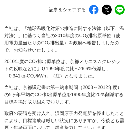
記事をシェアする
当社は、「地球温暖化対策の推進に関する法律（以下、温
対法）」に基づく当社の2010年度のCO
排出原単位（使
2
用電力量当たりのCO
排出量）を政府へ報告しましたの
2
で、お知らせいたします。
2010年度のCO
排出原単位は、京都メカニズムクレジッ
2
トの反映などにより1990年度に比べ26.6%低減し、
「0.341kg-CO
/kWh」（注）となりました。
2
当社は、京都議定書の第一約束期間（2008～2012年度）
の5ヶ年平均のCO
排出原単位を1990年度比20％削減する
2
目標を掲げ取り組んでおります。
政府の要請を受け入れ、浜岡原子力発電所を停止したこと
により、目標達成は厳しい状況にありますが、今後とも需
要・供給両面において、鋭意努力してまいります。