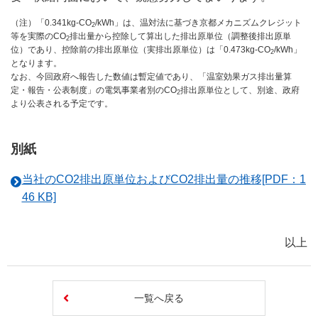
（注）「0.341kg-CO
/kWh」は、温対法に基づき京都メカニズムクレジット
2
等を実際のCO
排出量から控除して算出した排出原単位（調整後排出原単
2
位）であり、控除前の排出原単位（実排出原単位）は「0.473kg-CO
/kWh」
2
となります。
なお、今回政府へ報告した数値は暫定値であり、「温室効果ガス排出量算
定・報告・公表制度」の電気事業者別のCO
排出原単位として、別途、政府
2
より公表される予定です。
別紙
当社のCO2排出原単位およびCO2排出量の推移[PDF：1
46 KB]
以上
一覧へ戻る