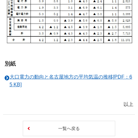
別紙
大口電力の動向と名古屋地方の平均気温の推移[PDF：6
5 KB]
以上
一覧へ戻る