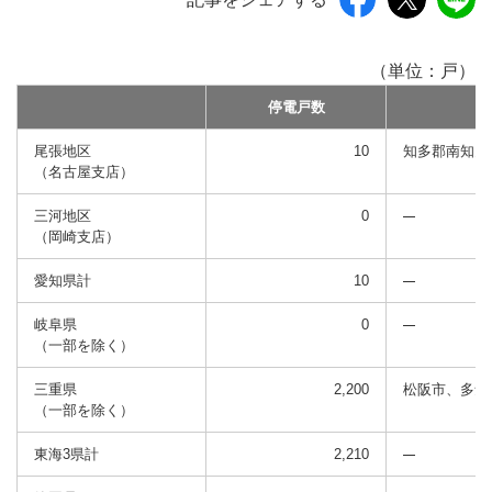
（単位：戸）
停電戸数
尾張地区
10
知多郡南知多
（名古屋支店）
三河地区
0
（岡崎支店）
愛知県計
10
岐阜県
0
（一部を除く）
三重県
2,200
松阪市、多気
（一部を除く）
東海3県計
2,210