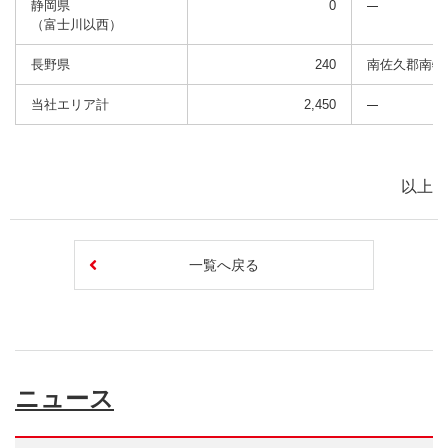
静岡県
0
（富士川以西）
長野県
240
南佐久郡南牧
当社エリア計
2,450
以上
一覧へ戻る
ニュース