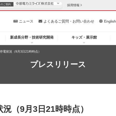
スの
ご契約
採用情報
いて
ニュース
よくあるご質問・お問い合わせ
Englis
新成長分野・技術研究開発
キッズ・展示館
お客さま
安定供給
法人のお客さま
停電状況（9月3日21時時点）
・低コスト化
企業情報
プレスリリース
を開きます）
（新しいウィンドウを開きます）
質問・お問い合わせ
況（9月3日21時時点）