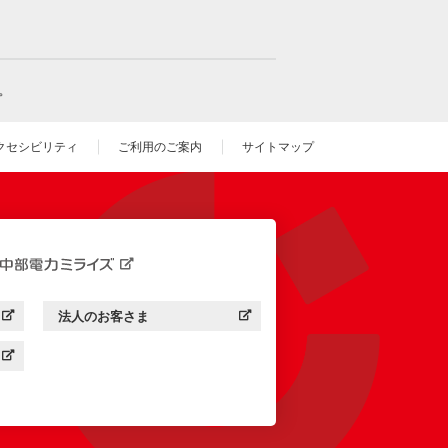
。
クセシビリティ
ご利用のご案内
サイトマップ
いウィンドウを開きます）
法人のお客さま
す）
中部電力ミライズ：
（新しいウィンドウを開きます）
す）