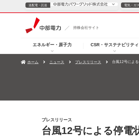
送配電・託送
電気・ガ
送配電・託送につ
持株会社サイト
電気・ガスのご契約
エネルギー・原子力
CSR・サステナビリティ
TOPページへ
TOPページへ
ご案内
個人の
台風12号による
ホーム
ニュース
プレスリリース
サービス・ソリューション
企業情報
効率化
（新しいウィンドウを開きます）
（新しいウィンドウ
プレスリリース
お知らせ
よくあるご
プレスリリース
台風12号による停電状