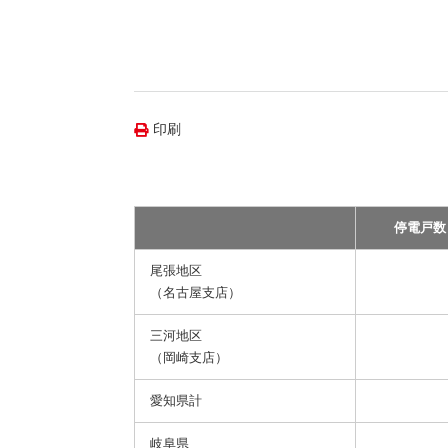
（新しいウィンドウを開きます）
（新
ニュース
よくあるご質問・お問い合わせ
印刷
停電戸数
尾張地区
（名古屋支店）
三河地区
（岡崎支店）
愛知県計
岐阜県