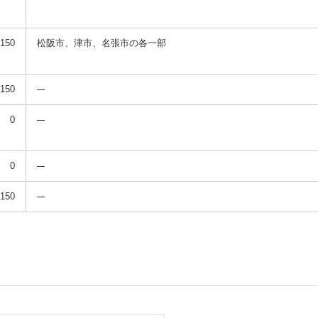
,150
松阪市、津市、名張市の各一部
,150
0
0
,150