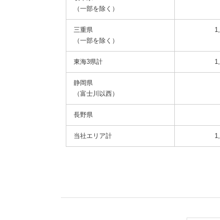
（一部を除く）
三重県
1
（一部を除く）
東海3県計
1
静岡県
（富士川以西）
長野県
当社エリア計
1