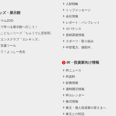
人財戦略
トップメッセージ
ッズ・展示館
会社情報
マルZOO
レポート・パンフレット
んで学べる展示館へ行こう！
ガバナンス
気こどもシリーズ「ちゅうでん壁新聞」
資材調達情報
イエンスクラブ「エレキッズ」
スポーツ・取り組み
育支援ツール
中部電力、挑戦中。
えて！よっしー先生
IR・投資家向け情報
IRニュース
IR資料
財務情報
適時開示情報
IRカレンダー
株式情報
株主・個人投資家の皆さまへ
株主との対話