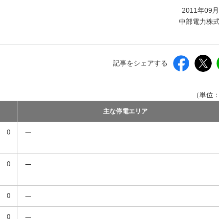
しいウィンドウを開きます）
2011年09
中部電力株
記事をシェアする
（単位
主な停電エリア
0
0
0
0