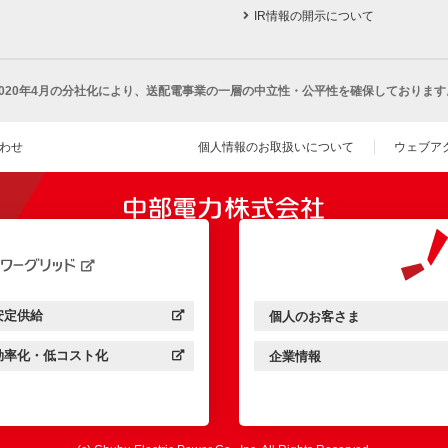
IR情報の開示について
2020年4月の分社化により、
送配電事業の一層の中立性・公平性を確保しております
わせ
個人情報のお取扱いについて
ウェブア
（新し
開きます）
安定供給
個人のお客さま
中部電力パワーグリッド：
（新しいウィンドウを開きます）
中部電力ミライズ：
（新しいウィンドウを開きま
効率化・低コスト化
企業情報
中部電力パワーグリッド：
（新しいウィンドウを開きます）
中部電力ミライズ：
（新しいウィンドウを開きま