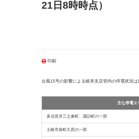
（新しいウィンドウを開きます）
（新
ニュース
21日8時時点）
よくあるご質問・お問い合わせ
印刷
台風15号の影響による岐阜支店管内の停電状況は
主な停電エ
多治見市三之倉町、諏訪町の一部
土岐市泉町久尻の一部