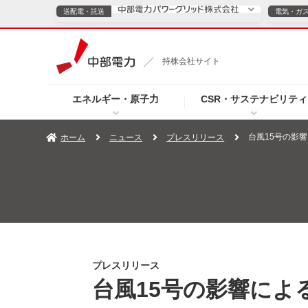
送配電・託送
電気・ガ
送配電・託送につ
持株会社サイト
電気・ガスのご契約
エネルギー・原子力
CSR・サステナビリティ
TOPページへ
TOPページへ
ご案内
個人の
台風15号の影
ホーム
ニュース
プレスリリース
サービス・ソリューション
企業情報
効率化
（新しいウィンドウを開きます）
（新しいウィンドウ
プレスリリース
お知らせ
よくあるご
プレスリリース
台風15号の影響によ