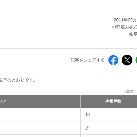
しいウィンドウを開きます）
2011年09
中部電力株
岐
記事をシェアする
以下のとおりです。
（単位
リア
停電戸数
10
少