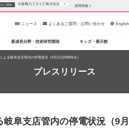
スの
ご契約
採用情報
いて
ニュース
よくあるご質問・お問い合わせ
Englis
新成長分野・技術研究開発
キッズ・展示館
お客さま
安定供給
法人のお客さま
響による岐阜支店管内の停電状況（9月21日8時時点）
・低コスト化
企業情報
プレスリリース
を開きます）
（新しいウィンドウを開きます）
質問・お問い合わせ
る岐阜支店管内の停電状況（9