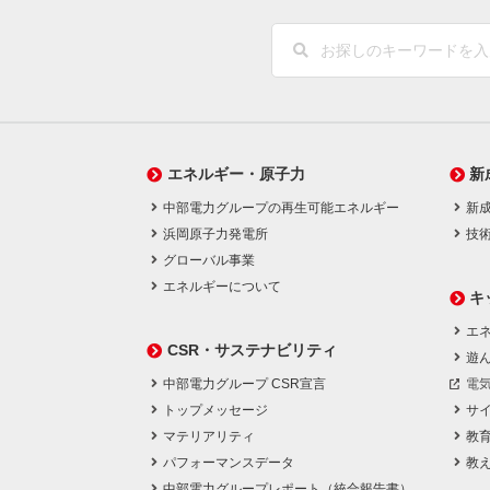
エネルギー・原子力
新
中部電力グループの再生可能エネルギー
新
浜岡原子力発電所
技
グローバル事業
エネルギーについて
キ
エネ
CSR・サステナビリティ
遊
中部電力グループ CSR宣言
電
トップメッセージ
サ
マテリアリティ
教
パフォーマンスデータ
教
中部電力グループレポート（統合報告書）