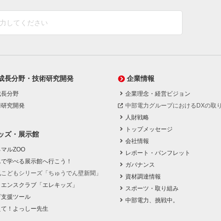
成長分野・技術研究開発
企業情報
成長分野
企業理念・経営ビジョン
術研究開発
中部電力グループにおけるDXの取
人財戦略
トップメッセージ
ッズ・展示館
会社情報
マルZOO
レポート・パンフレット
んで学べる展示館へ行こう！
ガバナンス
気こどもシリーズ「ちゅうでん壁新聞」
資材調達情報
イエンスクラブ「エレキッズ」
スポーツ・取り組み
育支援ツール
中部電力、挑戦中。
えて！よっしー先生