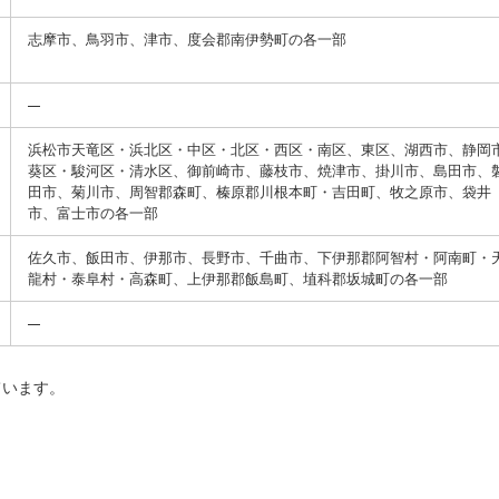
志摩市、鳥羽市、津市、度会郡南伊勢町の各一部
浜松市天竜区・浜北区・中区・北区・西区・南区、東区、湖西市、静岡
葵区・駿河区・清水区、御前崎市、藤枝市、焼津市、掛川市、島田市、
田市、菊川市、周智郡森町、榛原郡川根本町・吉田町、牧之原市、袋井
市、富士市の各一部
佐久市、飯田市、伊那市、長野市、千曲市、下伊那郡阿智村・阿南町・
龍村・泰阜村・高森町、上伊那郡飯島町、埴科郡坂城町の各一部
ています。