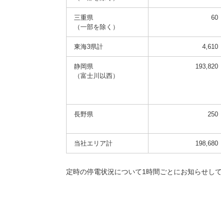
三重県
60
（一部を除く）
東海3県計
4,610
静岡県
193,820
（富士川以西）
長野県
250
当社エリア計
198,680
定時の停電状況について1時間ごとにお知らせし