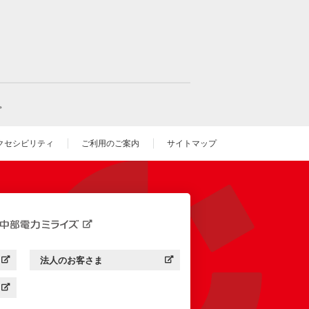
。
クセシビリティ
ご利用のご案内
サイトマップ
いウィンドウを開きます）
法人のお客さま
す）
中部電力ミライズ：
（新しいウィンドウを開きます）
す）