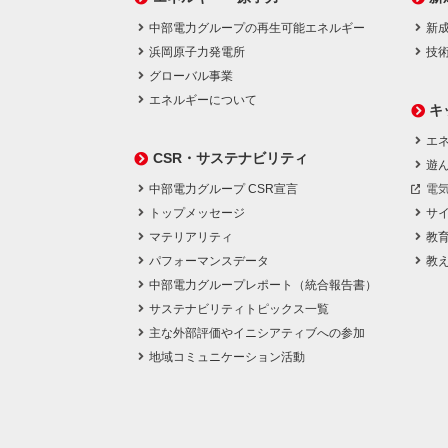
中部電力グループの再生可能エネルギー
新
浜岡原子力発電所
技
グローバル事業
エネルギーについて
キ
エネ
CSR・サステナビリティ
遊
中部電力グループ CSR宣言
電
トップメッセージ
サ
マテリアリティ
教
パフォーマンスデータ
教
中部電力グループレポート（統合報告書）
サステナビリティトピックス一覧
主な外部評価やイニシアティブへの参加
地域コミュニケーション活動