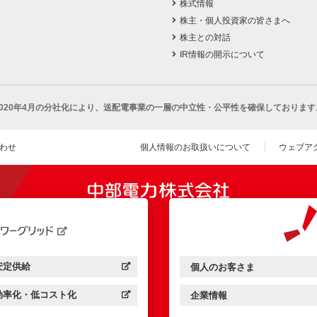
株式情報
株主・個人投資家の皆さまへ
株主との対話
IR情報の開示について
2020年4月の分社化により、
送配電事業の一層の中立性・公平性を確保しております
わせ
個人情報のお取扱いについて
ウェブア
（新し
開きます）
安定供給
個人のお客さま
中部電力パワーグリッド：
（新しいウィンドウを開きます）
中部電力ミライズ：
（新しいウィンドウを開きま
効率化・低コスト化
企業情報
中部電力パワーグリッド：
（新しいウィンドウを開きます）
中部電力ミライズ：
（新しいウィンドウを開きま