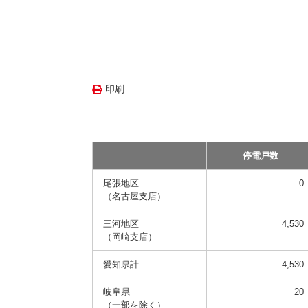
（新しいウィンドウを開きます）
（新
ニュース
よくあるご質問・お問い合わせ
印刷
停電戸数
尾張地区
0
（名古屋支店）
三河地区
4,530
（岡崎支店）
愛知県計
4,530
岐阜県
20
（一部を除く）