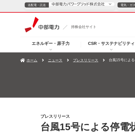
送配電・託送
電気・ガ
送配電・託送につ
持株会社サイト
電気・ガスのご契約
エネルギー・原子力
CSR・サステナビリティ
TOPページへ
TOPページへ
ご案内
個人の
台風15号による
ホーム
ニュース
プレスリリース
サービス・ソリューション
企業情報
効率化
（新しいウィンドウを開きます）
（新しいウィンドウ
プレスリリース
お知らせ
よくあるご
プレスリリース
台風15号による停電状