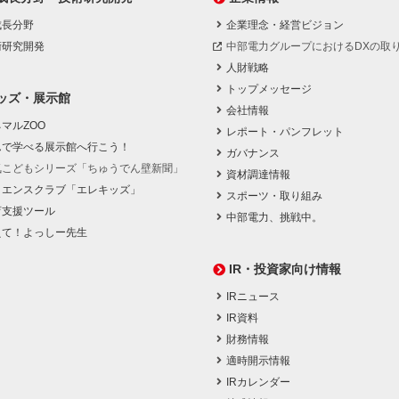
成長分野
企業理念・経営ビジョン
術研究開発
中部電力グループにおけるDXの取
人財戦略
トップメッセージ
ッズ・展示館
会社情報
マルZOO
レポート・パンフレット
んで学べる展示館へ行こう！
ガバナンス
気こどもシリーズ「ちゅうでん壁新聞」
資材調達情報
イエンスクラブ「エレキッズ」
スポーツ・取り組み
育支援ツール
中部電力、挑戦中。
えて！よっしー先生
IR・投資家向け情報
IRニュース
IR資料
財務情報
適時開示情報
IRカレンダー