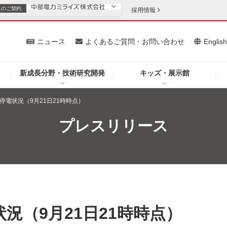
スの
ご契約
採用情報
いて
ニュース
よくあるご質問・お問い合わせ
Englis
新成長分野・技術研究開発
キッズ・展示館
お客さま
安定供給
法人のお客さま
停電状況（9月21日21時時点）
・低コスト化
企業情報
プレスリリース
を開きます）
（新しいウィンドウを開きます）
質問・お問い合わせ
況（9月21日21時時点）