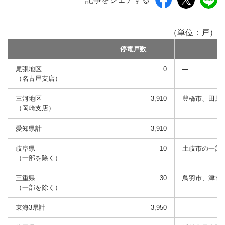
（単位：戸）
停電戸数
尾張地区
0
（名古屋支店）
三河地区
3,910
豊橋市、田原
（岡崎支店）
愛知県計
3,910
岐阜県
10
土岐市の一部
（一部を除く）
三重県
30
鳥羽市、津市
（一部を除く）
東海3県計
3,950