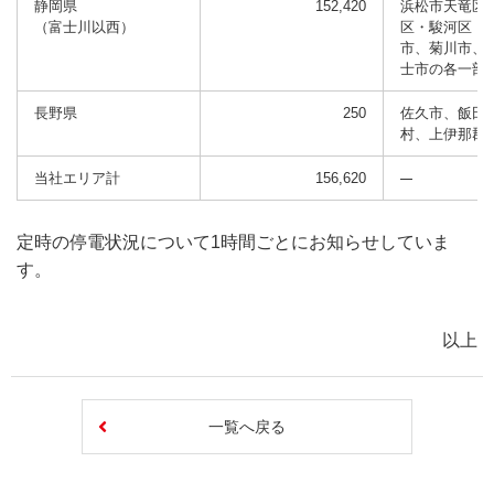
静岡県
152,420
浜松市天竜区
（富士川以西）
区・駿河区・
市、菊川市、
士市の各一部
長野県
250
佐久市、飯田
村、上伊那郡
当社エリア計
156,620
定時の停電状況について1時間ごとにお知らせしていま
す。
以上
一覧へ戻る