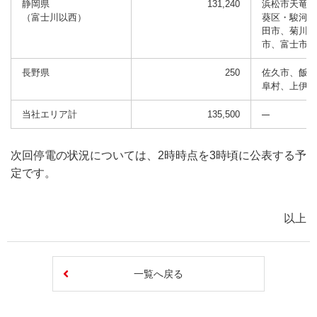
静岡県
131,240
浜松市天竜区
（富士川以西）
葵区・駿河区
田市、菊川市
市、富士市の
長野県
250
佐久市、飯田
阜村、上伊那
当社エリア計
135,500
次回停電の状況については、2時時点を3時頃に公表する予
定です。
以上
一覧へ戻る