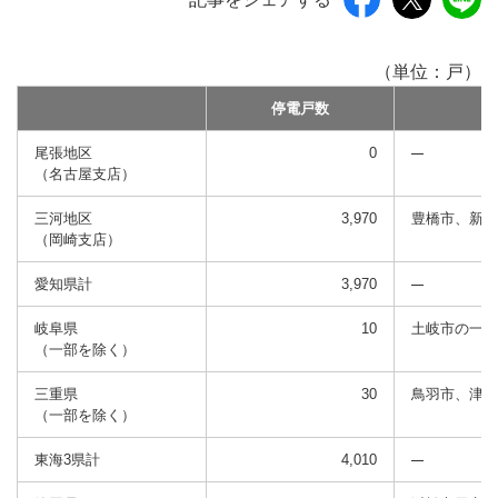
（単位：戸）
停電戸数
尾張地区
0
（名古屋支店）
三河地区
3,970
豊橋市、新城
（岡崎支店）
愛知県計
3,970
岐阜県
10
土岐市の一部
（一部を除く）
三重県
30
鳥羽市、津市
（一部を除く）
東海3県計
4,010