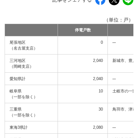
（単位：戸）
停電戸数
尾張地区
0
（名古屋支店）
三河地区
2,040
新城市、豊川
（岡崎支店）
愛知県計
2,040
岐阜県
10
土岐市の一部
（一部を除く）
三重県
30
鳥羽市、津市
（一部を除く）
東海3県計
2,080