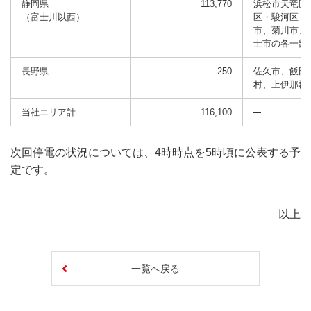
静岡県
113,770
浜松市天竜区
（富士川以西）
区・駿河区・
市、菊川市、
士市の各一部
長野県
250
佐久市、飯田
村、上伊那郡
当社エリア計
116,100
次回停電の状況については、4時時点を5時頃に公表する予
定です。
以上
一覧へ戻る