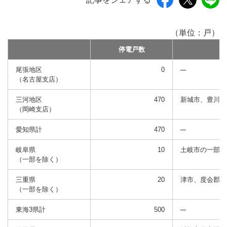
（単位：戸）
停電戸数
尾張地区
0
（名古屋支店）
三河地区
470
新城市、豊川市
（岡崎支店）
愛知県計
470
岐阜県
10
土岐市の一部
（一部を除く）
三重県
20
津市、度会郡南
（一部を除く）
東海3県計
500