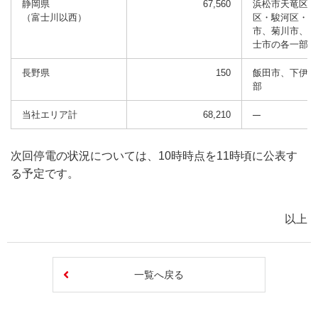
静岡県
67,560
浜松市天竜区・
（富士川以西）
区・駿河区・清
市、菊川市、周
士市の各一部
長野県
150
飯田市、下伊那
部
当社エリア計
68,210
次回停電の状況については、10時時点を11時頃に公表す
る予定です。
以上
一覧へ戻る