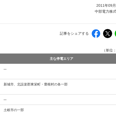
しいウィンドウを開きます）
2011年09
中部電力株
記事をシェアする
（単位
主な停電エリア
新城市、北設楽郡東栄町・豊根村の各一部
土岐市の一部