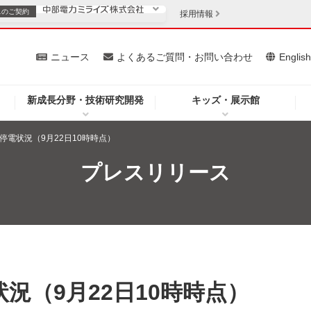
スの
ご契約
採用情報
いて
ニュース
よくあるご質問・お問い合わせ
Englis
新成長分野・技術研究開発
キッズ・展示館
お客さま
安定供給
法人のお客さま
停電状況（9月22日10時時点）
・低コスト化
企業情報
プレスリリース
を開きます）
（新しいウィンドウを開きます）
質問・お問い合わせ
況（9月22日10時時点）