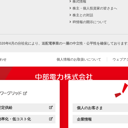
株式情報
株主・個人投資家の皆さまへ
株主との対話
IR情報の開示について
2020年4月の分社化により、
送配電事業の一層の中立性・公平性を確保しております
わせ
個人情報のお取扱いについて
ウェブア
（新し
開きます）
安定供給
個人のお客さま
中部電力パワーグリッド：
（新しいウィンドウを開きます）
中部電力ミライズ：
（新しいウィンドウを開きま
効率化・低コスト化
企業情報
中部電力パワーグリッド：
（新しいウィンドウを開きます）
中部電力ミライズ：
（新しいウィンドウを開きま