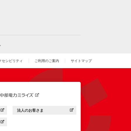
。
クセシビリティ
ご利用のご案内
サイトマップ
いウィンドウを開きます）
法人のお客さま
す）
中部電力ミライズ：
（新しいウィンドウを開きます）
す）