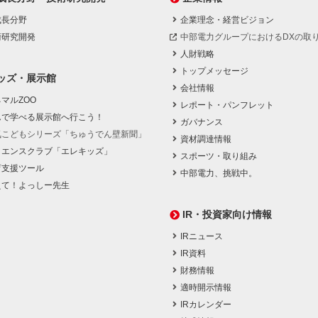
成長分野
企業理念・経営ビジョン
術研究開発
中部電力グループにおけるDXの取
人財戦略
トップメッセージ
ッズ・展示館
会社情報
マルZOO
レポート・パンフレット
んで学べる展示館へ行こう！
ガバナンス
気こどもシリーズ「ちゅうでん壁新聞」
資材調達情報
イエンスクラブ「エレキッズ」
スポーツ・取り組み
育支援ツール
中部電力、挑戦中。
えて！よっしー先生
IR・投資家向け情報
IRニュース
IR資料
財務情報
適時開示情報
IRカレンダー