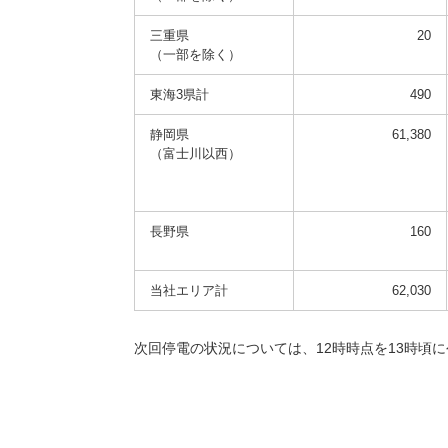
三重県
20
（一部を除く）
東海3県計
490
静岡県
61,380
（富士川以西）
長野県
160
当社エリア計
62,030
次回停電の状況については、12時時点を13時頃