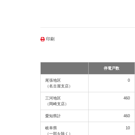
（新しいウィンドウを開きます）
（新
ニュース
よくあるご質問・お問い合わせ
印刷
停電戸数
尾張地区
0
（名古屋支店）
三河地区
460
（岡崎支店）
愛知県計
460
岐阜県
10
（一部を除く）