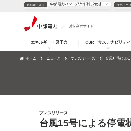
送配電・託送
電気・ガ
送配電・託送につ
持株会社サイト
電気・ガスのご契約
エネルギー・原子力
CSR・サステナビリティ
TOPページへ
TOPページへ
ご案内
個人の
台風15号による
ホーム
ニュース
プレスリリース
サービス・ソリューション
企業情報
効率化
（新しいウィンドウを開きます）
（新しいウィンドウ
プレスリリース
お知らせ
よくあるご
プレスリリース
台風15号による停電状