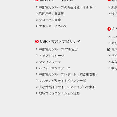
中部電力グループの再生可能エネルギー
新
浜岡原子力発電所
技
グローバル事業
エネルギーについて
キ
エネ
CSR・サステナビリティ
遊
中部電力グループ CSR宣言
電
トップメッセージ
サ
マテリアリティ
教
パフォーマンスデータ
教
中部電力グループレポート（統合報告書）
サステナビリティトピックス一覧
主な外部評価やイニシアティブへの参加
地域コミュニケーション活動