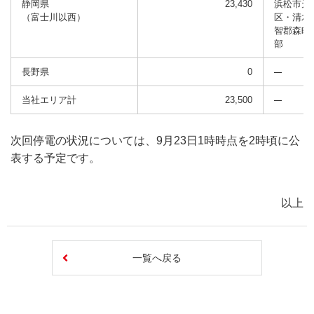
静岡県
23,430
浜松市天
（富士川以西）
区・清水
智郡森町
部
長野県
0
当社エリア計
23,500
次回停電の状況については、9月23日1時時点を2時頃に公
表する予定です。
以上
一覧へ戻る