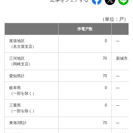
（単位：戸）
停電戸数
尾張地区
0
（名古屋支店）
三河地区
70
新城市、
（岡崎支店）
愛知県計
70
岐阜県
0
（一部を除く）
三重県
0
（一部を除く）
東海3県計
70