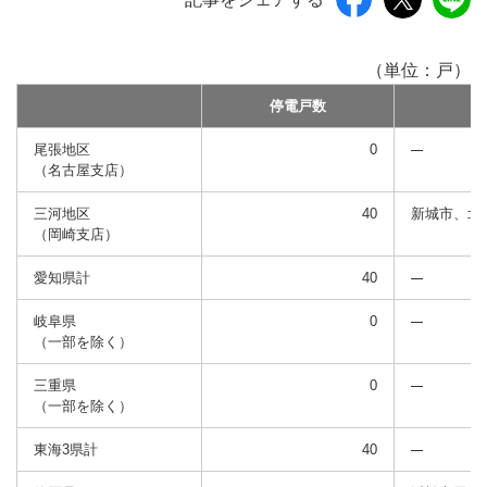
（単位：戸）
停電戸数
尾張地区
0
（名古屋支店）
三河地区
40
新城市、北
（岡崎支店）
愛知県計
40
岐阜県
0
（一部を除く）
三重県
0
（一部を除く）
東海3県計
40