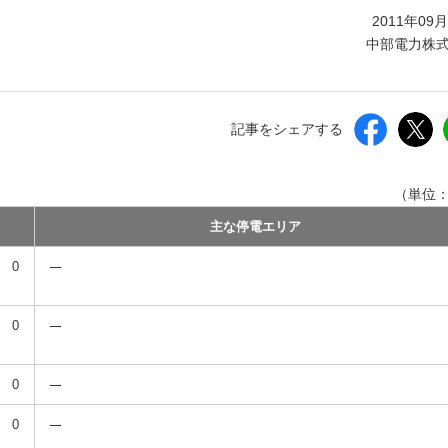
しいウィンドウを開きます）
2011年09
中部電力株
記事をシェアする
（単位
主な停電エリア
0
0
0
0