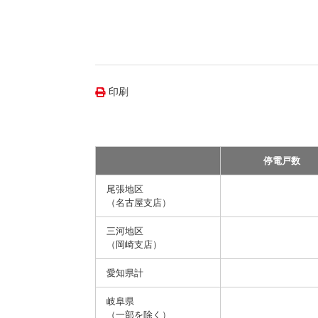
（新しいウィンドウを開きます）
（新
ニュース
よくあるご質問・お問い合わせ
印刷
停電戸数
尾張地区
（名古屋支店）
三河地区
（岡崎支店）
愛知県計
岐阜県
（一部を除く）