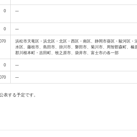
0
0
070
浜松市天竜区・浜北区・北区・西区・南区、静岡市葵区・駿河区・
水区、藤枝市、島田市、掛川市、磐田市、菊川市、周智郡森町、榛
郡川根本町・吉田町、牧之原市、袋井市、富士市の各一部
0
070
に公表する予定です。