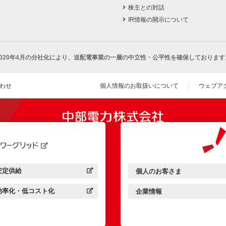
株主との対話
IR情報の開示について
2020年4月の分社化により、
送配電事業の一層の中立性・公平性を確保しております
わせ
個人情報のお取扱いについて
ウェブア
（新し
開きます）
安定供給
個人のお客さま
中部電力パワーグリッド：
（新しいウィンドウを開きます）
中部電力ミライズ：
（新しいウィンドウを開きま
効率化・低コスト化
企業情報
中部電力パワーグリッド：
（新しいウィンドウを開きます）
中部電力ミライズ：
（新しいウィンドウを開きま