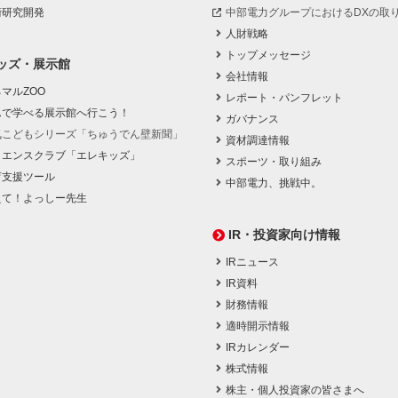
術研究開発
中部電力グループにおけるDXの取
人財戦略
トップメッセージ
ッズ・展示館
会社情報
マルZOO
レポート・パンフレット
んで学べる展示館へ行こう！
ガバナンス
気こどもシリーズ「ちゅうでん壁新聞」
資材調達情報
イエンスクラブ「エレキッズ」
スポーツ・取り組み
育支援ツール
中部電力、挑戦中。
えて！よっしー先生
IR・投資家向け情報
IRニュース
IR資料
財務情報
適時開示情報
IRカレンダー
株式情報
株主・個人投資家の皆さまへ