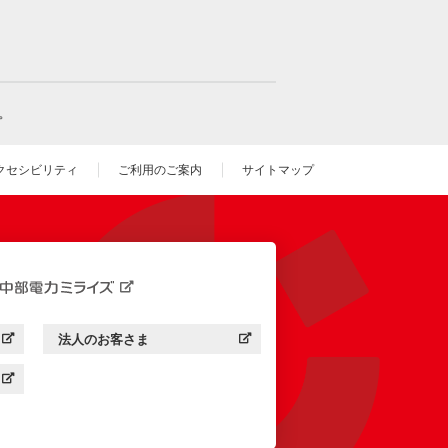
。
クセシビリティ
ご利用のご案内
サイトマップ
いウィンドウを開きます）
法人のお客さま
す）
中部電力ミライズ：
（新しいウィンドウを開きます）
す）