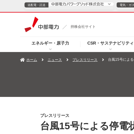
送配電・託送
電気・ガ
送配電・託送につ
持株会社サイト
電気・ガスのご契約
エネルギー・原子力
CSR・サステナビリティ
TOPページへ
TOPページへ
ご案内
個人の
台風15号による
ホーム
ニュース
プレスリリース
サービス・ソリューション
企業情報
効率化
（新しいウィンドウを開きます）
（新しいウィンドウ
プレスリリース
お知らせ
よくあるご
プレスリリース
台風15号による停電状