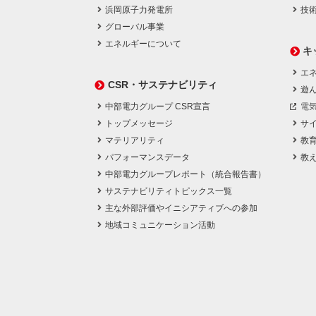
浜岡原子力発電所
技
グローバル事業
エネルギーについて
キ
エネ
CSR・サステナビリティ
遊
中部電力グループ CSR宣言
電
トップメッセージ
サ
マテリアリティ
教
パフォーマンスデータ
教
中部電力グループレポート（統合報告書）
サステナビリティトピックス一覧
主な外部評価やイニシアティブへの参加
地域コミュニケーション活動