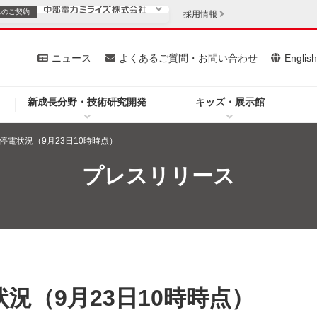
スの
ご契約
採用情報
いて
ニュース
よくあるご質問・お問い合わせ
Englis
新成長分野・技術研究開発
キッズ・展示館
お客さま
安定供給
法人のお客さま
停電状況（9月23日10時時点）
・低コスト化
企業情報
プレスリリース
を開きます）
（新しいウィンドウを開きます）
質問・お問い合わせ
況（9月23日10時時点）