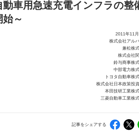
しいウィンドウを開きます）
自動車用急速充電インフラの整
開始～
2011年11
株式会社アル
兼松株
株式会社
鈴与商事株
中部電力株
トヨタ自動車株
株式会社日本政策投
本田技研工業株
三菱自動車工業株
記事をシェアする