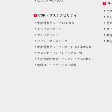
エネルギーについて
キ
エネ
CSR・サステナビリティ
遊
中部電力グループ CSR宣言
電
トップメッセージ
サ
マテリアリティ
教
パフォーマンスデータ
教
中部電力グループレポート（統合報告書）
サステナビリティトピックス一覧
主な外部評価やイニシアティブへの参加
地域コミュニケーション活動