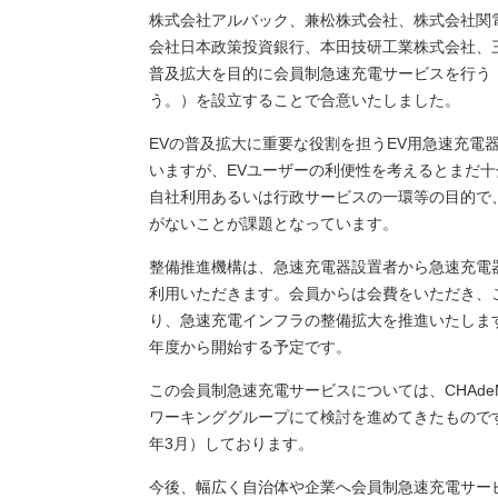
株式会社アルバック、兼松株式会社、株式会社関
会社日本政策投資銀行、本田技研工業株式会社、
普及拡大を目的に会員制急速充電サービスを行う
う。）を設立することで合意いたしました。
EVの普及拡大に重要な役割を担うEV用急速充電
いますが、EVユーザーの利便性を考えるとまだ
自社利用あるいは行政サービスの一環等の目的で
がないことが課題となっています。
整備推進機構は、急速充電器設置者から急速充電
利用いただきます。会員からは会費をいただき、
り、急速充電インフラの整備拡大を推進いたしま
年度から開始する予定です。
この会員制急速充電サービスについては、CHAd
ワーキンググループにて検討を進めてきたものです
年3月）しております。
今後、幅広く自治体や企業へ会員制急速充電サー