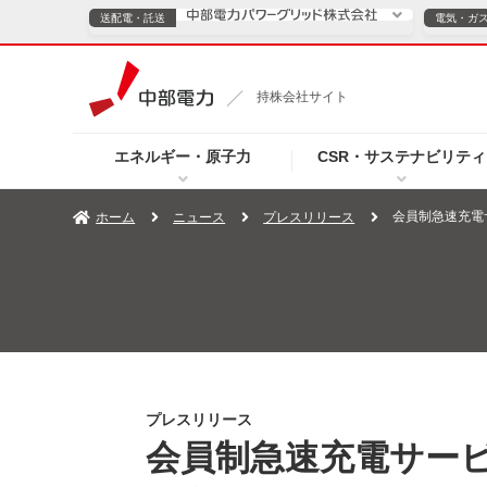
送配電・託送
電気・ガ
送配電・託送につ
持株会社サイト
電気・ガスのご契約
エネルギー・原子力
CSR・サステナビリティ
TOPページへ
TOPページへ
ご案内
個人の
会員制急速充電
ホーム
ニュース
プレスリリース
サービス・ソリューション
企業情報
効率化
（新しいウィンドウを開きます）
（新しいウィンドウ
プレスリリース
お知らせ
よくあるご
プレスリリース
会員制急速充電サー