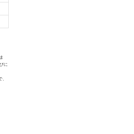
ま
びに
で、