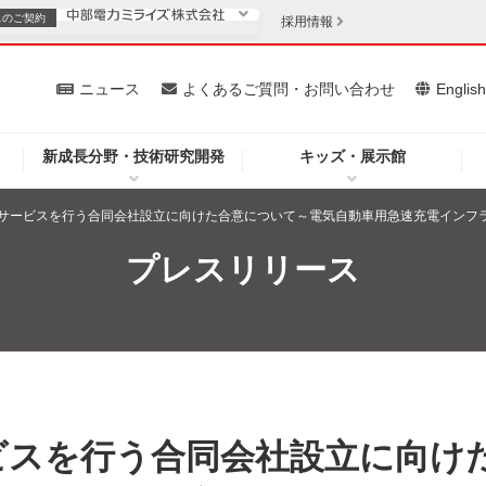
スの
ご契約
採用情報
いて
ニュース
よくあるご質問・お問い合わせ
Englis
新成長分野・技術研究開発
キッズ・展示館
お客さま
安定供給
法人のお客さま
サービスを行う合同会社設立に向けた合意について～電気自動車用急速充電インフ
・低コスト化
企業情報
プレスリリース
を開きます）
（新しいウィンドウを開きます）
質問・お問い合わせ
ビスを行う合同会社設立に向け