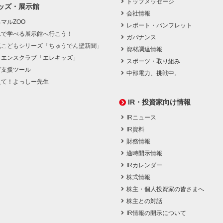
トップメッセージ
ッズ・展示館
会社情報
マルZOO
レポート・パンフレット
んで学べる展示館へ行こう！
ガバナンス
気こどもシリーズ「ちゅうでん壁新聞」
資材調達情報
イエンスクラブ「エレキッズ」
スポーツ・取り組み
育支援ツール
中部電力、挑戦中。
えて！よっしー先生
IR・投資家向け情報
IRニュース
IR資料
財務情報
適時開示情報
IRカレンダー
株式情報
株主・個人投資家の皆さまへ
株主との対話
IR情報の開示について