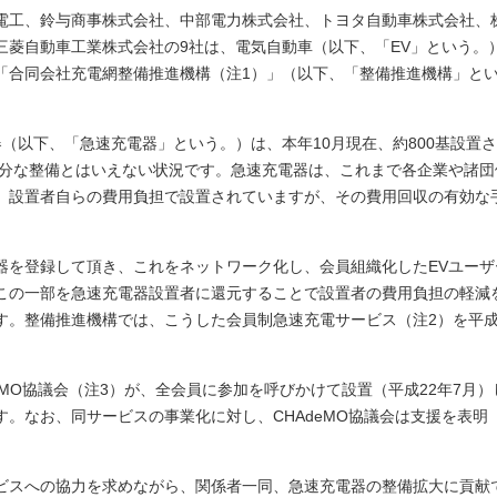
電工、鈴与商事株式会社、中部電力株式会社、トヨタ自動車株式会社、
三菱自動車工業株式会社の9社は、電気自動車（以下、「EV」という。
「合同会社充電網整備推進機構（注1）」（以下、「整備推進機構」と
器（以下、「急速充電器」という。）は、本年10月現在、約800基設置
十分な整備とはいえない状況です。急速充電器は、これまで各企業や諸団
、設置者自らの費用負担で設置されていますが、その費用回収の有効な
器を登録して頂き、これをネットワーク化し、会員組織化したEVユーザ
この一部を急速充電器設置者に還元することで設置者の費用負担の軽減
す。整備推進機構では、こうした会員制急速充電サービス（注2）を平成
eMO協議会（注3）が、全会員に参加を呼びかけて設置（平成22年7月）
。なお、同サービスの事業化に対し、CHAdeMO協議会は支援を表明
ビスへの協力を求めながら、関係者一同、急速充電器の整備拡大に貢献