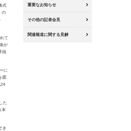
重要なお知らせ
株式
）の
い
その他の記者会見
関連報道に関する見解
されて
体が
手段
ーに
を図
24
した
（本
でき