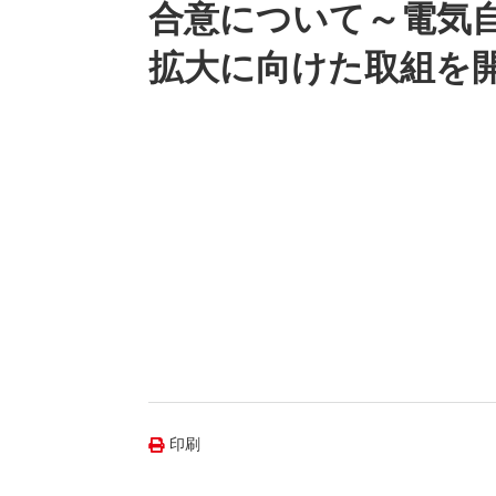
（新しいウィンドウを開きます）
（新
ニュース
合意について～電気
よくあるご質問・お問い合わせ
拡大に向けた取組を
印刷