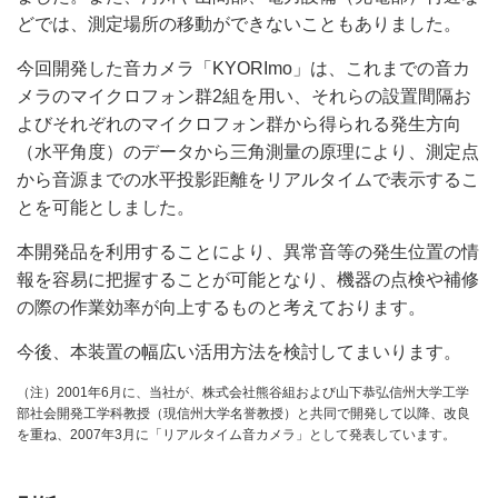
どでは、測定場所の移動ができないこともありました。
今回開発した音カメラ「KYORImo」は、これまでの音カ
メラのマイクロフォン群2組を用い、それらの設置間隔お
よびそれぞれのマイクロフォン群から得られる発生方向
（水平角度）のデータから三角測量の原理により、測定点
から音源までの水平投影距離をリアルタイムで表示するこ
とを可能としました。
本開発品を利用することにより、異常音等の発生位置の情
報を容易に把握することが可能となり、機器の点検や補修
の際の作業効率が向上するものと考えております。
今後、本装置の幅広い活用方法を検討してまいります。
（注）2001年6月に、当社が、株式会社熊谷組および山下恭弘信州大学工学
部社会開発工学科教授（現信州大学名誉教授）と共同で開発して以降、改良
を重ね、2007年3月に「リアルタイム音カメラ」として発表しています。