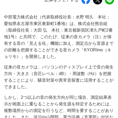
中部電力株式会社（代表取締役社長：水野 明久 本社：
愛知県名古屋市東区東新町1番地）は、株式会社熊谷組
（取締役社長：大田 弘 本社：東京都新宿区津久戸町2番
地1号）と共同で、このたび、従来の音カメラ（注）が保
有する音の「見える化」機能に加え、測定点から音源まで
の距離を把握することができる音カメラ「KYORImo（キ
ョリモ）」を開発しました。
従来の音カメラは、パソコンのディスプレイ上で音の発生
方向・大きさ（音圧レベル：dB）・周波数（Hz）を把握
することにより、騒音対策や異常音探査に活用することが
できました。
しかし、2つ以上の音の発生方向が同じ場合、測定結果表
示が画面上に重なることから発生源を特定するためには、
複数場所からの測定を行うなど、時間を要することがあり
ました。また、河川や山間部、電力設備（充電部）付近な